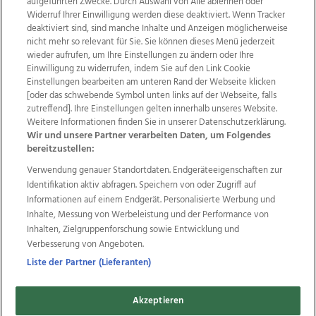
aufgeführten Zwecke. Durch Auswahl von Alle ablehnen oder
Widerruf Ihrer Einwilligung werden diese deaktiviert. Wenn Tracker
deaktiviert sind, sind manche Inhalte und Anzeigen möglicherweise
nicht mehr so relevant für Sie. Sie können dieses Menü jederzeit
wieder aufrufen, um Ihre Einstellungen zu ändern oder Ihre
Einwilligung zu widerrufen, indem Sie auf den Link Cookie
Einstellungen bearbeiten am unteren Rand der Webseite klicken
[oder das schwebende Symbol unten links auf der Webseite, falls
Wir über uns
Mediadaten
Kontakt
Jobs
zutreffend]. Ihre Einstellungen gelten innerhalb unseres Website.
Datenschutz
Impressum
AGB Anzeigekunden
Weitere Informationen finden Sie in unserer Datenschutzerklärung.
AGB Website
Ehrenkodex
Politische Werbung
Wir und unsere Partner verarbeiten Daten, um Folgendes
bereitzustellen:
Verwendung genauer Standortdaten. Endgeräteeigenschaften zur
Identifikation aktiv abfragen. Speichern von oder Zugriff auf
Weitere Angebote des Medienhauses Wimmer
Informationen auf einem Endgerät. Personalisierte Werbung und
TV1
di-mog-i.at
OÖNow
Ischler Woche
Inhalte, Messung von Werbeleistung und der Performance von
Life Radio
OÖNachrichten
OÖN Immobilien
Inhalten, Zielgruppenforschung sowie Entwicklung und
OÖN Karriere
OÖN Reise
Promenaden Galerien
Verbesserung von Angeboten.
Regionaljobs
wasistlos.at
wirtrauern.at
Liste der Partner (Lieferanten)
Akzeptieren