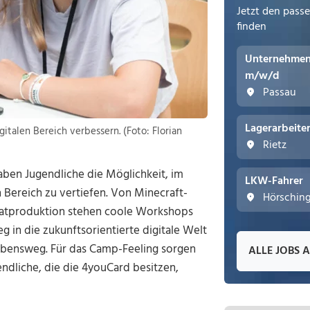
Jetzt den pass
finden
Unternehmens
m/w/d
Passau
Lagerarbeite
italen Bereich verbessern. (Foto: Florian
Rietz
i haben Jugendliche die Möglichkeit, im
LKW-Fahrer
 Bereich zu vertiefen. Von Minecraft-
Hörschin
eatproduktion stehen coole Workshops
 in die zukunftsorientierte digitale Welt
Lebensweg. Für das Camp-Feeling sorgen
ALLE JOBS 
ndliche, die die 4youCard besitzen,