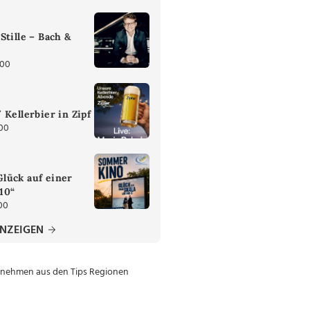
Stille – Bach &
:00
 Kellerbier in Zipf
:00
lück auf einer
 10“
00
ANZEIGEN