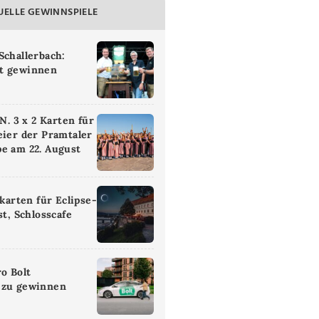
UELLE GEWINNSPIELE
Schallerbach:
t gewinnen
 3 x 2 Karten für
eier der Pramtaler
e am 22. August
ikarten für Eclipse-
st, Schlosscafe
ro Bolt
 zu gewinnen