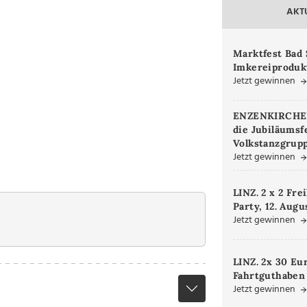
AKT
Marktfest Bad 
Imkereiproduk
Jetzt gewinnen
ENZENKIRCHEN.
die Jubiläumsf
Volkstanzgrupp
Jetzt gewinnen
LINZ. 2 x 2 Fre
Party, 12. Augu
Jetzt gewinnen
LINZ. 2x 30 Eu
Fahrtguthaben
Jetzt gewinnen