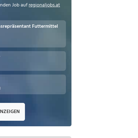
enden Job auf
regionaljobs.at
repräsentant Futtermittel
r
g
ANZEIGEN