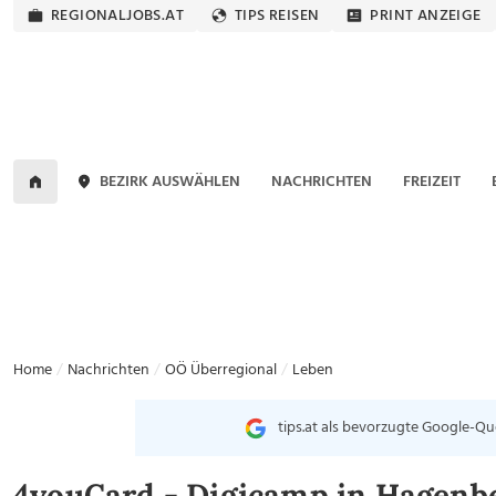
REGIONALJOBS.AT
TIPS REISEN
PRINT ANZEIGE
BEZIRK AUSWÄHLEN
NACHRICHTEN
FREIZEIT
Home
Nachrichten
OÖ Überregional
Leben
tips.at als bevorzugte Google-Qu
4youCard - Digicamp in Hagenb