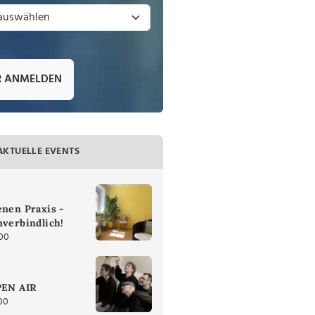
R ANMELDEN
AKTUELLE EVENTS
enen Praxis -
nverbindlich!
:00
PEN AIR
00