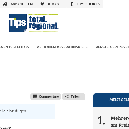
IMMOBILIEN
DI MOG I
TIPS SHORTS
EVENTS & FOTOS
AKTIONEN & GEWINNSPIELE
VERSTEIGERUNGE
Kommentare
Teilen
MEISTGEL
elle hinzufügen
1.
Mehrere
am Frei
erg