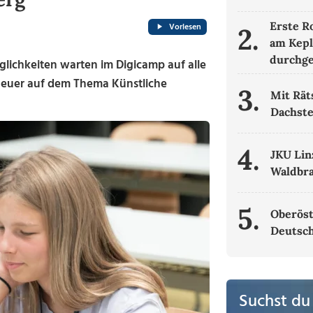
Erste R
Vorlesen
2.
am Kepl
durchge
glichkeiten warten im Digicamp auf alle
 heuer auf dem Thema Künstliche
3.
Mit Rät
Dachste
4.
JKU Lin
Waldbr
5.
Oberöst
Deutsch
Suchst du