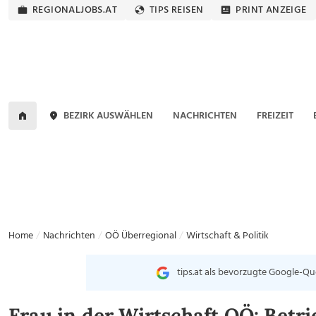
REGIONALJOBS.AT
TIPS REISEN
PRINT ANZEIGE
BEZIRK AUSWÄHLEN
NACHRICHTEN
FREIZEIT
Home
Nachrichten
OÖ Überregional
Wirtschaft & Politik
tips.at als bevorzugte Google-Qu
Frau in der Wirtschaft OÖ: Betri