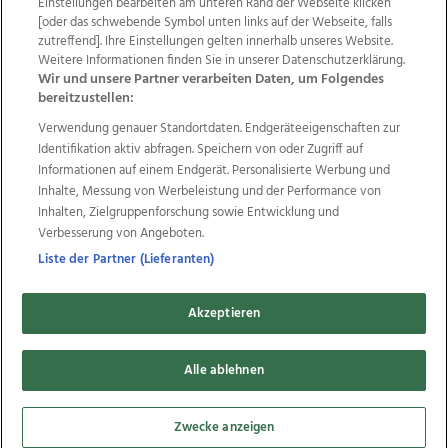
Einstellungen bearbeiten am unteren Rand der Webseite klicken
Wir über uns
Mediadaten
Kontakt
Jobs
[oder das schwebende Symbol unten links auf der Webseite, falls
zutreffend]. Ihre Einstellungen gelten innerhalb unseres Website.
Datenschutz
Impressum
AGB Anzeigekunden
Weitere Informationen finden Sie in unserer Datenschutzerklärung.
AGB Website
Ehrenkodex
Politische Werbung
Wir und unsere Partner verarbeiten Daten, um Folgendes
bereitzustellen:
Verwendung genauer Standortdaten. Endgeräteeigenschaften zur
Weitere Angebote des Medienhauses Wimmer
Identifikation aktiv abfragen. Speichern von oder Zugriff auf
TV1
di-mog-i.at
OÖNow
Ischler Woche
Informationen auf einem Endgerät. Personalisierte Werbung und
Life Radio
OÖNachrichten
OÖN Immobilien
Inhalte, Messung von Werbeleistung und der Performance von
OÖN Karriere
OÖN Reise
Promenaden Galerien
Inhalten, Zielgruppenforschung sowie Entwicklung und
Regionaljobs
wasistlos.at
wirtrauern.at
Verbesserung von Angeboten.
Liste der Partner (Lieferanten)
Akzeptieren
Copyrights © 2026 Tips Zeitungs GmbH & Co KG
Alle ablehnen
developed by
11x11.net
Cookie Einstellungen bearbeiten
Zwecke anzeigen