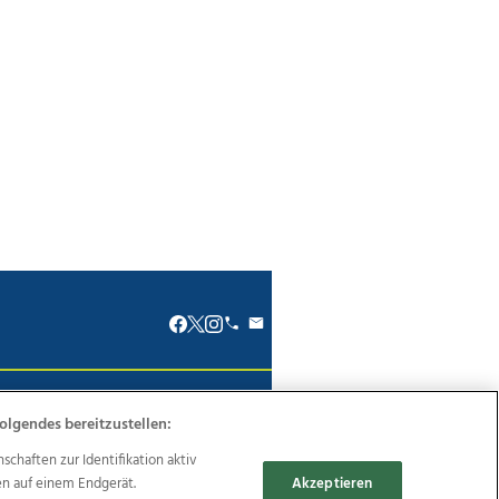
renkodex
Politische Werbung
olgendes bereitzustellen:
haften zur Identifikation aktiv
en auf einem Endgerät.
Akzeptieren