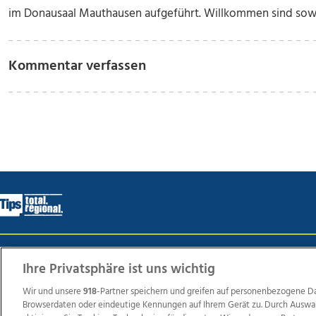
im Donausaal Mauthausen aufgeführt. Willkommen sind sowoh
Kommentar verfassen
Wir über uns
Mediadaten
Kontakt
Jobs
Datens
Ihre Privatsphäre ist uns wichtig
Wir und unsere
918
-Partner speichern und greifen auf personenbezogene D
Browserdaten oder eindeutige Kennungen auf Ihrem Gerät zu. Durch Auswa