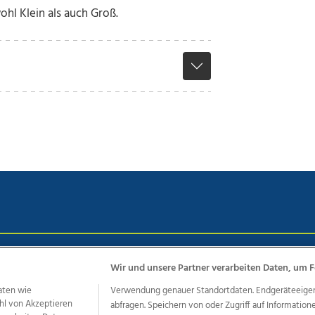
l Klein als auch Groß.
chutz
Impressum
AGB Anzeigekunden
AGB Website
Eh
Wir und unsere Partner verarbeiten Daten, um F
aten wie
Verwendung genauer Standortdaten. Endgeräteeigensc
hl von Akzeptieren
abfragen. Speichern von oder Zugriff auf Information