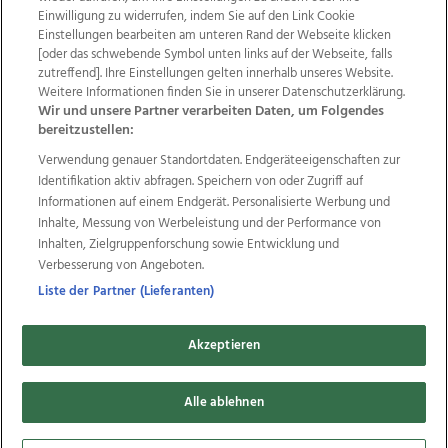
Einwilligung zu widerrufen, indem Sie auf den Link Cookie
Einstellungen bearbeiten am unteren Rand der Webseite klicken
Wir über uns
Mediadaten
Kontakt
Jobs
[oder das schwebende Symbol unten links auf der Webseite, falls
zutreffend]. Ihre Einstellungen gelten innerhalb unseres Website.
Datenschutz
Impressum
AGB Anzeigekunden
Weitere Informationen finden Sie in unserer Datenschutzerklärung.
AGB Website
Ehrenkodex
Politische Werbung
Wir und unsere Partner verarbeiten Daten, um Folgendes
bereitzustellen:
Verwendung genauer Standortdaten. Endgeräteeigenschaften zur
Weitere Angebote des Medienhauses Wimmer
Identifikation aktiv abfragen. Speichern von oder Zugriff auf
TV1
di-mog-i.at
OÖNow
Ischler Woche
Informationen auf einem Endgerät. Personalisierte Werbung und
Life Radio
OÖNachrichten
OÖN Immobilien
Inhalte, Messung von Werbeleistung und der Performance von
OÖN Karriere
OÖN Reise
Promenaden Galerien
Inhalten, Zielgruppenforschung sowie Entwicklung und
Regionaljobs
wasistlos.at
wirtrauern.at
Verbesserung von Angeboten.
Liste der Partner (Lieferanten)
Akzeptieren
Copyrights © 2026 Tips Zeitungs GmbH & Co KG
Alle ablehnen
developed by
11x11.net
Cookie Einstellungen bearbeiten