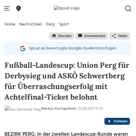
Home
Nachrichten
Perg
Sport
Drucken
Kommentare
Teilen
tips.at als bevorzugte Google-Quelle hinzufügen
Fußball-Landescup: Union Perg für
Derbysieg und ASKÖ Schwertberg
für Überraschungserfolg mit
Achtelfinal-Ticket belohnt
Markus Hochgatterer
, 02.08.2021 15:55
Vorlesen
BEZIRK PERG. In der zweiten Landescup-Runde waren