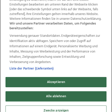
Einstellungen bearbeiten am unteren Rand der Webseite klicken
Wir über uns
Mediadaten
Kontakt
Jobs
[oder das schwebende Symbol unten links auf der Webseite, falls
zutreffend]. Ihre Einstellungen gelten innerhalb unseres Website.
Datenschutz
Impressum
AGB Anzeigekunden
Weitere Informationen finden Sie in unserer Datenschutzerklärung.
AGB Website
Ehrenkodex
Politische Werbung
Wir und unsere Partner verarbeiten Daten, um Folgendes
bereitzustellen:
Verwendung genauer Standortdaten. Endgeräteeigenschaften zur
Weitere Angebote des Medienhauses Wimmer
Identifikation aktiv abfragen. Speichern von oder Zugriff auf
TV1
di-mog-i.at
OÖNow
Ischler Woche
Informationen auf einem Endgerät. Personalisierte Werbung und
Life Radio
OÖNachrichten
OÖN Immobilien
Inhalte, Messung von Werbeleistung und der Performance von
OÖN Karriere
OÖN Reise
Promenaden Galerien
Inhalten, Zielgruppenforschung sowie Entwicklung und
Regionaljobs
wasistlos.at
wirtrauern.at
Verbesserung von Angeboten.
Liste der Partner (Lieferanten)
Akzeptieren
Copyrights © 2026 Tips Zeitungs GmbH & Co KG
Alle ablehnen
developed by
11x11.net
Cookie Einstellungen bearbeiten
Zwecke anzeigen