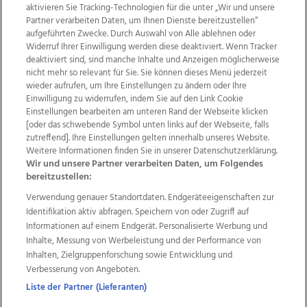
aktivieren Sie Tracking-Technologien für die unter „Wir und unsere
Partner verarbeiten Daten, um Ihnen Dienste bereitzustellen“
aufgeführten Zwecke. Durch Auswahl von Alle ablehnen oder
Widerruf Ihrer Einwilligung werden diese deaktiviert. Wenn Tracker
deaktiviert sind, sind manche Inhalte und Anzeigen möglicherweise
nicht mehr so relevant für Sie. Sie können dieses Menü jederzeit
wieder aufrufen, um Ihre Einstellungen zu ändern oder Ihre
Einwilligung zu widerrufen, indem Sie auf den Link Cookie
Einstellungen bearbeiten am unteren Rand der Webseite klicken
Wir über uns
Mediadaten
Kontakt
Jobs
[oder das schwebende Symbol unten links auf der Webseite, falls
Datenschutz
Impressum
AGB Anzeigekunden
zutreffend]. Ihre Einstellungen gelten innerhalb unseres Website.
AGB Website
Ehrenkodex
Politische Werbung
Weitere Informationen finden Sie in unserer Datenschutzerklärung.
Wir und unsere Partner verarbeiten Daten, um Folgendes
bereitzustellen:
Weitere Angebote des Medienhauses Wimmer
Verwendung genauer Standortdaten. Endgeräteeigenschaften zur
Identifikation aktiv abfragen. Speichern von oder Zugriff auf
TV1
di-mog-i.at
OÖNow
Ischler Woche
Informationen auf einem Endgerät. Personalisierte Werbung und
Life Radio
OÖNachrichten
OÖN Immobilien
Inhalte, Messung von Werbeleistung und der Performance von
OÖN Karriere
OÖN Reise
Promenaden Galerien
Inhalten, Zielgruppenforschung sowie Entwicklung und
Regionaljobs
wasistlos.at
wirtrauern.at
Verbesserung von Angeboten.
Liste der Partner (Lieferanten)