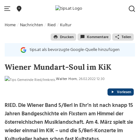
Home
Nachrichten
Ried
Kultur
Drucken
Kommentare
Teilen
tips.at als bevorzugte Google-Quelle hinzufügen
Wiener Mundart-Soul im KiK
Walter Horn
, 26.02.2022 12:30
Vorlesen
RIED. Die Wiener Band 5/8erl in Ehr’n ist nach knapp 15
Jahren Bandgeschichte ein Fixstern am Himmel der
österreichischen Musiklandschaft. Am 4. März spielt sie
wieder einmal im KiK – und die 5/8erl-Konzerte im
Kulturkeller haben schon fast Kultstatus.