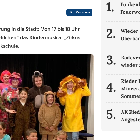
1.
Funkenf
Feuerwe
Vorlesen
ung in die Stadt: Von 17 bis 18 Uhr
2.
Wieder 
hlchen“ das Kindermusical „Zirkus
Oberban
kschule.
3.
Badever
wieder 
Rieder 
4.
Minecr
Sommer
5.
AK Ried
Angeste