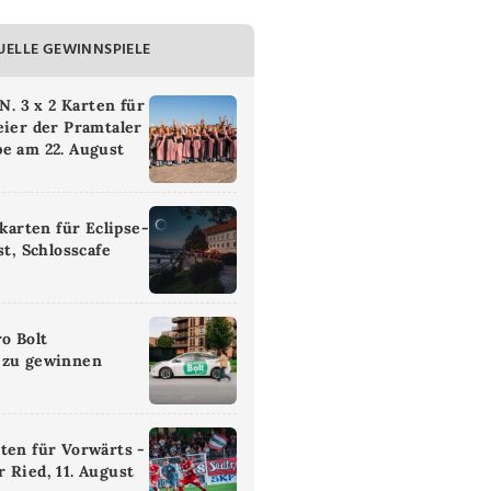
UELLE GEWINNSPIELE
 3 x 2 Karten für
eier der Pramtaler
e am 22. August
ikarten für Eclipse-
st, Schlosscafe
ro Bolt
 zu gewinnen
ten für Vorwärts -
 Ried, 11. August