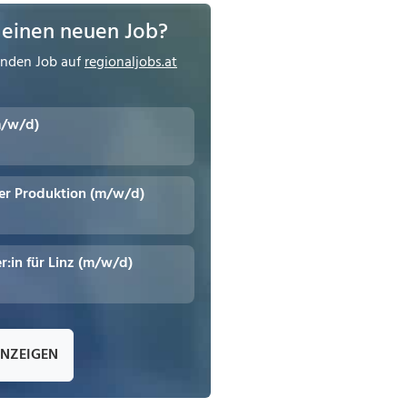
 einen neuen Job?
enden Job auf
regionaljobs.at
m/w/d)
er Produktion (m/w/d)
r:in für Linz (m/w/d)
ANZEIGEN