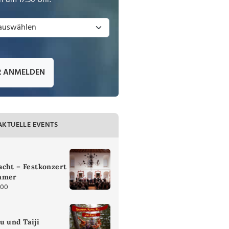
 um 17:30 Uhr.
R ANMELDEN
AKTUELLE EVENTS
cht – Festkonzert
mmer
:00
u und Taiji