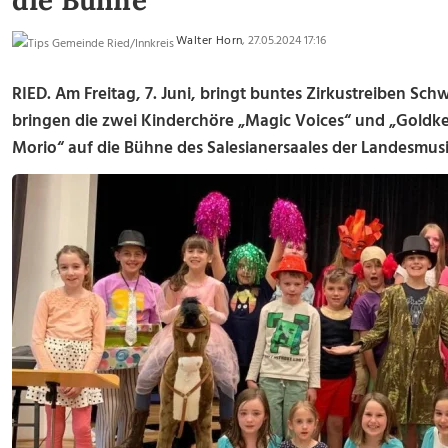
die Bühne
Walter Horn
, 27.05.2024 17:16
RIED. Am Freitag, 7. Juni, bringt buntes Zirkustreiben Schw
bringen die zwei Kinderchöre „Magic Voices“ und „Goldke
Morio“ auf die Bühne des Salesianersaales der Landesmusi