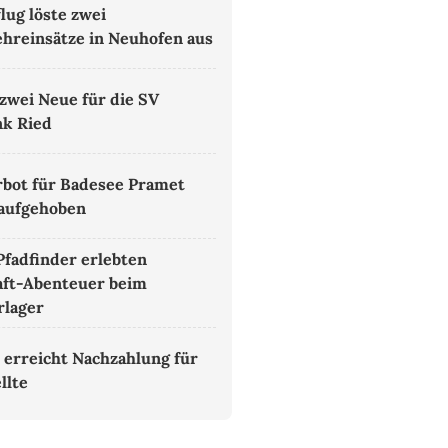
lug löste zwei
hreinsätze in Neuhofen aus
zwei Neue für die SV
k Ried
bot für Badesee Pramet
aufgehoben
Pfadfinder erlebten
aft-Abenteuer beim
lager
 erreicht Nachzahlung für
llte