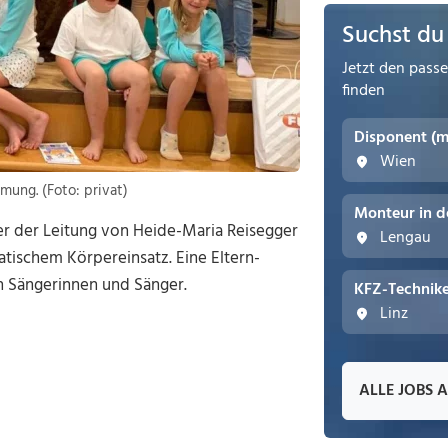
Suchst du
Jetzt den pass
finden
Disponent (
Wien
mung. (Foto: privat)
Monteur in d
r der Leitung von Heide-Maria Reisegger
Lengau
atischem Körpereinsatz. Eine Eltern-
en Sängerinnen und Sänger.
KFZ-Technike
Linz
ALLE JOBS 