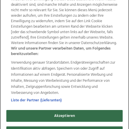
deaktiviert sind, sind manche Inhalte und Anzeigen möglicherweise
nicht mehr so relevant für Sie. Sie können dieses Menü jederzeit
wieder aufrufen, um Ihre Einstellungen zu ändern oder Ihre
Einwilligung zu widerrufen, indem Sie auf den Link Cookie
Einstellungen bearbeiten am unteren Rand der Webseite klicken
Wir über uns
Mediadaten
Kontakt
Jobs
[oder das schwebende Symbol unten links auf der Webseite, falls
Datenschutz
Impressum
AGB Anzeigekunden
zutreffend]. Ihre Einstellungen gelten innerhalb unseres Website.
AGB Website
Ehrenkodex
Politische Werbung
Weitere Informationen finden Sie in unserer Datenschutzerklärung.
Wir und unsere Partner verarbeiten Daten, um Folgendes
bereitzustellen:
Weitere Angebote des Medienhauses Wimmer
Verwendung genauer Standortdaten. Endgeräteeigenschaften zur
Identifikation aktiv abfragen. Speichern von oder Zugriff auf
TV1
di-mog-i.at
OÖNow
Ischler Woche
Informationen auf einem Endgerät. Personalisierte Werbung und
Life Radio
OÖNachrichten
OÖN Immobilien
Inhalte, Messung von Werbeleistung und der Performance von
OÖN Karriere
OÖN Reise
Promenaden Galerien
Inhalten, Zielgruppenforschung sowie Entwicklung und
Regionaljobs
wasistlos.at
wirtrauern.at
Verbesserung von Angeboten.
Liste der Partner (Lieferanten)
Copyrights © 2026 Tips Zeitungs GmbH & Co KG
Akzeptieren