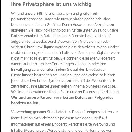
Ihre Privatsphäre ist uns wichtig
Wir und unsere
918
-Partner speichern und greifen auf
personenbezogene Daten wie Browserdaten oder eindeutige
Kennungen auf Ihrem Gerät zu. Durch Auswahl von Akzeptieren
aktivieren Sie Tracking-Technologien für die unter „Wir und unsere
Partner verarbeiten Daten, um Ihnen Dienste bereitzustellen“
aufgeführten Zwecke. Durch Auswahl von Alle ablehnen oder
Widerruf Ihrer Einwilligung werden diese deaktiviert. Wenn Tracker
deaktiviert sind, sind manche Inhalte und Anzeigen möglicherweise
nicht mehr so relevant für Sie. Sie können dieses Menü jederzeit
wieder aufrufen, um Ihre Einstellungen zu ändern oder Ihre
Einwilligung zu widerrufen, indem Sie auf den Link Cookie
Einstellungen bearbeiten am unteren Rand der Webseite klicken
Wir über uns
Mediadaten
Kontakt
Jobs
[oder das schwebende Symbol unten links auf der Webseite, falls
Datenschutz
Impressum
AGB Anzeigekunden
zutreffend]. Ihre Einstellungen gelten innerhalb unseres Website.
AGB Website
Ehrenkodex
Politische Werbung
Weitere Informationen finden Sie in unserer Datenschutzerklärung.
Wir und unsere Partner verarbeiten Daten, um Folgendes
bereitzustellen:
Weitere Angebote des Medienhauses Wimmer
Verwendung genauer Standortdaten. Endgeräteeigenschaften zur
Identifikation aktiv abfragen. Speichern von oder Zugriff auf
TV1
di-mog-i.at
OÖNow
Ischler Woche
Informationen auf einem Endgerät. Personalisierte Werbung und
Life Radio
OÖNachrichten
OÖN Immobilien
Inhalte, Messung von Werbeleistung und der Performance von