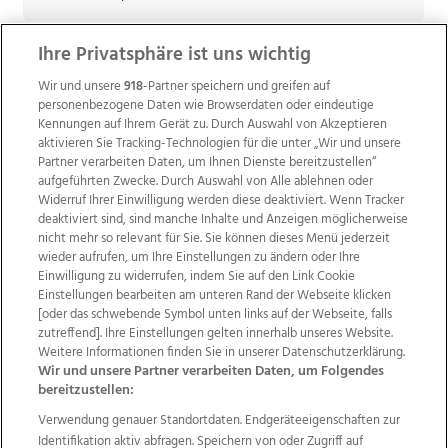
Ihre Privatsphäre ist uns wichtig
Wir und unsere
918
-Partner speichern und greifen auf
personenbezogene Daten wie Browserdaten oder eindeutige
Kennungen auf Ihrem Gerät zu. Durch Auswahl von Akzeptieren
aktivieren Sie Tracking-Technologien für die unter „Wir und unsere
Partner verarbeiten Daten, um Ihnen Dienste bereitzustellen“
aufgeführten Zwecke. Durch Auswahl von Alle ablehnen oder
Widerruf Ihrer Einwilligung werden diese deaktiviert. Wenn Tracker
deaktiviert sind, sind manche Inhalte und Anzeigen möglicherweise
nicht mehr so relevant für Sie. Sie können dieses Menü jederzeit
wieder aufrufen, um Ihre Einstellungen zu ändern oder Ihre
Einwilligung zu widerrufen, indem Sie auf den Link Cookie
Einstellungen bearbeiten am unteren Rand der Webseite klicken
Wir über uns
Mediadaten
Kontakt
Jobs
[oder das schwebende Symbol unten links auf der Webseite, falls
Datenschutz
Impressum
AGB Anzeigekunden
zutreffend]. Ihre Einstellungen gelten innerhalb unseres Website.
AGB Website
Ehrenkodex
Politische Werbung
Weitere Informationen finden Sie in unserer Datenschutzerklärung.
Wir und unsere Partner verarbeiten Daten, um Folgendes
bereitzustellen:
Weitere Angebote des Medienhauses Wimmer
Verwendung genauer Standortdaten. Endgeräteeigenschaften zur
Identifikation aktiv abfragen. Speichern von oder Zugriff auf