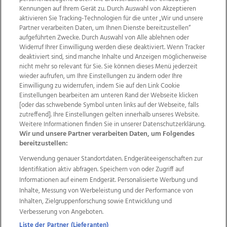
Kennungen auf Ihrem Gerät zu. Durch Auswahl von Akzeptieren
aktivieren Sie Tracking-Technologien für die unter „Wir und unsere
Partner verarbeiten Daten, um Ihnen Dienste bereitzustellen“
aufgeführten Zwecke. Durch Auswahl von Alle ablehnen oder
Widerruf Ihrer Einwilligung werden diese deaktiviert. Wenn Tracker
deaktiviert sind, sind manche Inhalte und Anzeigen möglicherweise
nicht mehr so relevant für Sie. Sie können dieses Menü jederzeit
wieder aufrufen, um Ihre Einstellungen zu ändern oder Ihre
Einwilligung zu widerrufen, indem Sie auf den Link Cookie
Einstellungen bearbeiten am unteren Rand der Webseite klicken
Wir über uns
Mediadaten
Kontakt
Jobs
[oder das schwebende Symbol unten links auf der Webseite, falls
Datenschutz
Impressum
AGB Anzeigekunden
zutreffend]. Ihre Einstellungen gelten innerhalb unseres Website.
Weitere Informationen finden Sie in unserer Datenschutzerklärung.
AGB Website
Ehrenkodex
Politische Werbung
Wir und unsere Partner verarbeiten Daten, um Folgendes
bereitzustellen:
Verwendung genauer Standortdaten. Endgeräteeigenschaften zur
Weitere Angebote des Medienhauses Wimmer
Identifikation aktiv abfragen. Speichern von oder Zugriff auf
TV1
di-mog-i.at
OÖNow
Ischler Woche
Informationen auf einem Endgerät. Personalisierte Werbung und
Life Radio
OÖNachrichten
OÖN Immobilien
Inhalte, Messung von Werbeleistung und der Performance von
OÖN Karriere
OÖN Reise
Promenaden Galerien
Inhalten, Zielgruppenforschung sowie Entwicklung und
Regionaljobs
wasistlos.at
wirtrauern.at
Verbesserung von Angeboten.
Liste der Partner (Lieferanten)