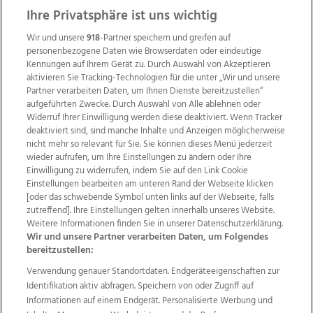
Ihre Privatsphäre ist uns wichtig
Wir und unsere
918
-Partner speichern und greifen auf
personenbezogene Daten wie Browserdaten oder eindeutige
Kennungen auf Ihrem Gerät zu. Durch Auswahl von Akzeptieren
aktivieren Sie Tracking-Technologien für die unter „Wir und unsere
Partner verarbeiten Daten, um Ihnen Dienste bereitzustellen“
aufgeführten Zwecke. Durch Auswahl von Alle ablehnen oder
Widerruf Ihrer Einwilligung werden diese deaktiviert. Wenn Tracker
deaktiviert sind, sind manche Inhalte und Anzeigen möglicherweise
nicht mehr so relevant für Sie. Sie können dieses Menü jederzeit
wieder aufrufen, um Ihre Einstellungen zu ändern oder Ihre
Einwilligung zu widerrufen, indem Sie auf den Link Cookie
Einstellungen bearbeiten am unteren Rand der Webseite klicken
Wir über uns
Mediadaten
Kontakt
Jobs
[oder das schwebende Symbol unten links auf der Webseite, falls
Datenschutz
Impressum
AGB Anzeigekunden
zutreffend]. Ihre Einstellungen gelten innerhalb unseres Website.
AGB Website
Ehrenkodex
Politische Werbung
Weitere Informationen finden Sie in unserer Datenschutzerklärung.
Wir und unsere Partner verarbeiten Daten, um Folgendes
bereitzustellen:
Weitere Angebote des Medienhauses Wimmer
Verwendung genauer Standortdaten. Endgeräteeigenschaften zur
Identifikation aktiv abfragen. Speichern von oder Zugriff auf
TV1
di-mog-i.at
OÖNow
Ischler Woche
Informationen auf einem Endgerät. Personalisierte Werbung und
Life Radio
OÖNachrichten
OÖN Immobilien