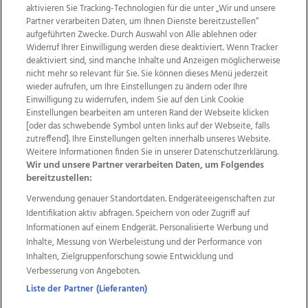
aktivieren Sie Tracking-Technologien für die unter „Wir und unsere
Partner verarbeiten Daten, um Ihnen Dienste bereitzustellen“
aufgeführten Zwecke. Durch Auswahl von Alle ablehnen oder
Widerruf Ihrer Einwilligung werden diese deaktiviert. Wenn Tracker
deaktiviert sind, sind manche Inhalte und Anzeigen möglicherweise
nicht mehr so relevant für Sie. Sie können dieses Menü jederzeit
wieder aufrufen, um Ihre Einstellungen zu ändern oder Ihre
Einwilligung zu widerrufen, indem Sie auf den Link Cookie
Einstellungen bearbeiten am unteren Rand der Webseite klicken
Wir über uns
Mediadaten
Kontakt
Jobs
[oder das schwebende Symbol unten links auf der Webseite, falls
Datenschutz
Impressum
AGB Anzeigekunden
zutreffend]. Ihre Einstellungen gelten innerhalb unseres Website.
Weitere Informationen finden Sie in unserer Datenschutzerklärung.
AGB Website
Ehrenkodex
Politische Werbung
Wir und unsere Partner verarbeiten Daten, um Folgendes
bereitzustellen:
Verwendung genauer Standortdaten. Endgeräteeigenschaften zur
Weitere Angebote des Medienhauses Wimmer
Identifikation aktiv abfragen. Speichern von oder Zugriff auf
TV1
di-mog-i.at
OÖNow
Ischler Woche
Informationen auf einem Endgerät. Personalisierte Werbung und
Life Radio
OÖNachrichten
OÖN Immobilien
Inhalte, Messung von Werbeleistung und der Performance von
OÖN Karriere
OÖN Reise
Promenaden Galerien
Inhalten, Zielgruppenforschung sowie Entwicklung und
Regionaljobs
wasistlos.at
wirtrauern.at
Verbesserung von Angeboten.
Liste der Partner (Lieferanten)