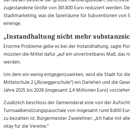
Bei diesen bestehe der größte Handlungsbedarf, berichtete 
zugestandene Größe von 381.400 Euro reduziert werden. Der
Stadtmarketing, was die Spielräume für Subventionen von So
einenge.
„Instandhaltung nicht mehr substanzsi
Enorme Probleme gebe es bei der Instandhaltung, sagte Po
müssten die Mittel dafür „auf ein unvertretbares Maß, das n
werden.
Um dem ein wenig entgegenzuwirken, wird die Stadt für die
Mittelschule 2 („Roseggerschule“) ein Darlehen und die Gew
Jahre 2025 bis 2028 (insgesamt 2,4 Millionen Euro) vorziehen
Zusätzlich beschloss der Gemeinderat eine von der Aufsic
Turnsaalbenützungspauschale von insgesamt rund 8.800 Euro 
zu bezahlen ist. Bürgermeister Zwielehner: „Ich habe mit al
okay für die Vereine.“