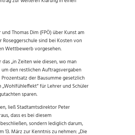
ntrag zur weiteren Klärung in einen
r und Thomas Dim (FPÖ) über Kunst am
r Roseggerschule sind bei Kosten von
schen Wettbewerb vorgesehen.
 das „in Zeiten wie diesen, wo man
en, um den restlichen Auftragsvergaben
r Prozentsatz der Bausumme gesetzlich
 „Wohlfühleffekt“ für Lehrer und Schüler
utachten sparen.
n, ließ Stadtamtsdirektor Peter
us, dass es bei diesem
beschließen, sondern lediglich darum,
om 13. März zur Kenntnis zu nehmen: „Die