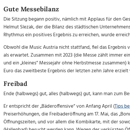
Gute Messebilanz
Die Sitzung begann positiv, nämlich mit Applaus für den Ge
Helmut Slezak, der die Bilanz des städtischen Unternehmens 
Rhythmus ein positives Ergebnis zu erreichen, wurde erreicht
Obwohl die Music Austria nicht stattfand, fiel das Ergebnis
als erwartet. Zusammen mit 2023 (die Messe zählt immer ei
und ein „kleines“ Messejahr ohne Herbstmesse zusammen) k
Euro das zweitbeste Ergebnis der letzten zehn Jahre erzielt
Freibad
Ende (halbwegs) gut, alles (halbwegs) gut, kann man zum Bes
Er entspricht der „Bäderoffensive“ von Anfang April (
Tips be
Preiserhöhungen, die Freibaderöffnung am 17. Mai, das „B
Öffnungszeiten, und vor allem die Kombikarte, mit der sowoh
(Hallenbad) besucht werden kann. Wegen der verkürzten Öff