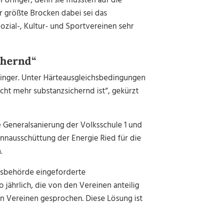
Poringer, denn sie müssten auf die
 größte Brocken dabei sei das
zial-, Kultur- und Sportvereinen sehr
chernd“
ringer. Unter Härteausgleichsbedingungen
icht mehr substanzsichernd ist“, gekürzt
 Generalsanierung der Volksschule 1 und
innausschüttung der Energie Ried für die
.
htsbehörde eingeforderte
jährlich, die von den Vereinen anteilig
len Vereinen gesprochen. Diese Lösung ist