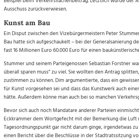
Beispiel beim Verkehrsflächenbeitrag. Letztlich wurde der A
Ausschuss zurückverwiesen.
Kunst am Bau
Ein Disput zwischen den Vizebürgermeistern Peter Stumme
Bau hatte sich aufgeschaukelt
–
bei der Generalsanierung de
fast 16 Millionen Euro 60.000 Euro für einen baukünstleri
Stummer und seinem Parteigenossen Sebastian Forstner war
überall sparen muss“ zu viel. Sie wollten den Antrag splitt
zustimmen zu können. Dim argumentierte, dass ein gewisse
für Kunst vorgesehen sei und dass das Kunstwerk auch einen
hätte. Außerdem könne man auch bei so manchen Verkehrsg
Bevor sich auch noch Mandatare anderer Parteien einmischte
Eckkrammer dem Wortgefecht mit der Bemerkung die Luft ra
Tagesordnungspunkt gar nicht darum ginge, irgendetwas zu 
einen Bericht über die Beschlüsse in der Stadtratssitzung v