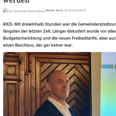
werden
Walter Horn
, 25.04.2025 08:10
RIED.
Mit dreieinhalb Stunden war die Gemeinderatssitzun
längsten der letzten Zeit. Länger diskutiert wurde vor all
Budgetentwicklung und die neuen Freibadtarife, aber auc
einen Beschluss, der gar keiner war.