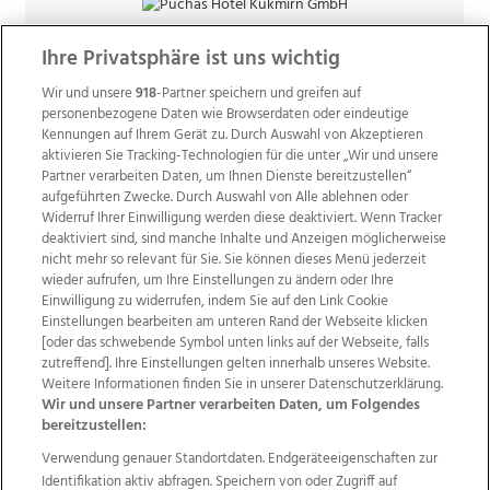
Ihre Privatsphäre ist uns wichtig
Wir und unsere
918
-Partner speichern und greifen auf
personenbezogene Daten wie Browserdaten oder eindeutige
Kennungen auf Ihrem Gerät zu. Durch Auswahl von Akzeptieren
aktivieren Sie Tracking-Technologien für die unter „Wir und unsere
Partner verarbeiten Daten, um Ihnen Dienste bereitzustellen“
aufgeführten Zwecke. Durch Auswahl von Alle ablehnen oder
Widerruf Ihrer Einwilligung werden diese deaktiviert. Wenn Tracker
deaktiviert sind, sind manche Inhalte und Anzeigen möglicherweise
nicht mehr so relevant für Sie. Sie können dieses Menü jederzeit
wieder aufrufen, um Ihre Einstellungen zu ändern oder Ihre
Einwilligung zu widerrufen, indem Sie auf den Link Cookie
Einstellungen bearbeiten am unteren Rand der Webseite klicken
Wir über uns
Mediadaten
Kontakt
Jobs
[oder das schwebende Symbol unten links auf der Webseite, falls
zutreffend]. Ihre Einstellungen gelten innerhalb unseres Website.
Datenschutz
Impressum
AGB Anzeigekunden
Weitere Informationen finden Sie in unserer Datenschutzerklärung.
AGB Website
Ehrenkodex
Politische Werbung
Wir und unsere Partner verarbeiten Daten, um Folgendes
bereitzustellen:
Verwendung genauer Standortdaten. Endgeräteeigenschaften zur
Weitere Angebote des Medienhauses Wimmer
Identifikation aktiv abfragen. Speichern von oder Zugriff auf