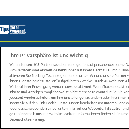
Wir über uns
Mediadaten
Kontakt
Jobs
Datens
Ihre Privatsphäre ist uns wichtig
Wir und unsere
918
-Partner speichern und greifen auf personenbezogene D
Browserdaten oder eindeutige Kennungen auf Ihrem Gerät zu. Durch Auswa
Weit
aktivieren Sie Tracking-Technologien für die unter „Wir und unsere Partner
Ihnen Dienste bereitzustellen“ aufgeführten Zwecke. Durch Auswahl von Al
TV1
di-mog-i.at
OÖNow
Ischler Woche
Life Ra
Widerruf Ihrer Einwilligung werden diese deaktiviert. Wenn Tracker deaktivi
Reg
Inhalte und Anzeigen möglicherweise nicht mehr so relevant für Sie. Sie k
jederzeit wieder aufrufen, um Ihre Einstellungen zu ändern oder Ihre Einwil
indem Sie auf den Link Cookie Einstellungen bearbeiten am unteren Rand d
[oder das schwebende Symbol unten links auf der Webseite, falls zutreffend]
gelten innerhalb unseres Website. Weitere Informationen finden Sie in unse
Copyrights © 2026 Tips Zeitungs GmbH & Co KG
Datenschutzerklärung.