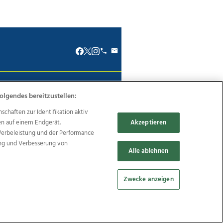
renkodex
Politische Werbung
olgendes bereitzustellen:
haften zur Identifikation aktiv
en auf einem Endgerät.
Akzeptieren
Werbeleistung und der Performance
ung und Verbesserung von
Reise
Promenaden Galerien
Alle ablehnen
Zwecke anzeigen
Cookie Einstellungen bearbeiten