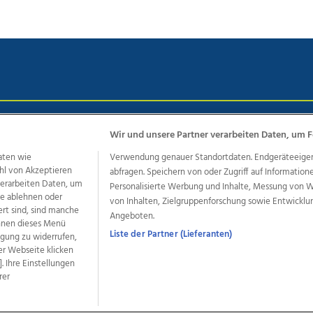
chutz
Impressum
AGB Anzeigekunden
AGB Website
Eh
Wir und unsere Partner verarbeiten Daten, um F
aten wie
Verwendung genauer Standortdaten. Endgeräteeigensc
hl von Akzeptieren
abfragen. Speichern von oder Zugriff auf Information
ere Angebote des Medienhauses Wimmer
 verarbeiten Daten, um
Personalisierte Werbung und Inhalte, Messung von 
le ablehnen oder
von Inhalten, Zielgruppenforschung sowie Entwickl
dio
OÖNachrichten
OÖN Immobilien
OÖN Karriere
OÖN 
ert sind, sind manche
Angeboten.
ionaljobs
wasistlos.at
wirtrauern.at
önnen dieses Menü
Liste der Partner (Lieferanten)
ligung zu widerrufen,
er Webseite klicken
. Ihre Einstellungen
rer
developed by
11x11.net