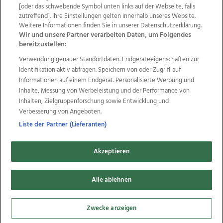
Wir über uns
Mediadaten
Kontakt
Jobs
[oder das schwebende Symbol unten links auf der Webseite, falls
Datenschutz
Impressum
AGB Anzeigekunden
zutreffend]. Ihre Einstellungen gelten innerhalb unseres Website.
AGB Website
Ehrenkodex
Politische Werbung
Weitere Informationen finden Sie in unserer Datenschutzerklärung.
Wir und unsere Partner verarbeiten Daten, um Folgendes
bereitzustellen:
Weitere Angebote des Medienhauses Wimmer
Verwendung genauer Standortdaten. Endgeräteeigenschaften zur
Identifikation aktiv abfragen. Speichern von oder Zugriff auf
TV1
di-mog-i.at
OÖNow
Ischler Woche
Informationen auf einem Endgerät. Personalisierte Werbung und
Life Radio
OÖNachrichten
OÖN Immobilien
Inhalte, Messung von Werbeleistung und der Performance von
OÖN Karriere
OÖN Reise
Promenaden Galerien
Inhalten, Zielgruppenforschung sowie Entwicklung und
Regionaljobs
wasistlos.at
wirtrauern.at
Verbesserung von Angeboten.
Liste der Partner (Lieferanten)
Copyrights © 2026 Tips Zeitungs GmbH & Co KG
Akzeptieren
developed by
11x11.net
Alle ablehnen
Cookie Einstellungen bearbeiten
Zwecke anzeigen