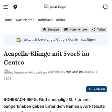
Home
Nachrichten
Rohrbach
Kultur
Drucken
Kommentare
Teilen
tips.at als bevorzugte Google-Quelle hinzufügen
Acapella-Klänge mit 5vor5 im
Centro
Leserartikel
Christian Hartl
, 28.10.2016
08:05
Vorlesen
ROHRBACH-BERG. Fünf ehemalige St. Florianer
Sängerknaben geben unter dem Namen 5vor5 feinste