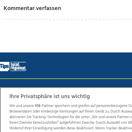
Kommentar verfassen
Wir über uns
Mediadaten
Kontakt
Jobs
Datens
Ihre Privatsphäre ist uns wichtig
Wir und unsere
918
-Partner speichern und greifen auf personenbezogene D
Browserdaten oder eindeutige Kennungen auf Ihrem Gerät zu. Durch Auswa
Weit
aktivieren Sie Tracking-Technologien für die unter „Wir und unsere Partner
TV1
di-mog-i.at
OÖNow
Ischler Woche
Life Ra
Ihnen Dienste bereitzustellen“ aufgeführten Zwecke. Durch Auswahl von Al
Widerruf Ihrer Einwilligung werden diese deaktiviert. Wenn Tracker deaktivi
Reg