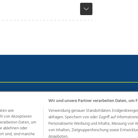
chutz
Impressum
AGB Anzeigekunden
AGB Website
Eh
Wir und unsere Partner verarbeiten Daten, um F
aten wie
Verwendung genauer Standortdaten. Endgeräteeigensc
hl von Akzeptieren
abfragen. Speichern von oder Zugriff auf Information
ere Angebote des Medienhauses Wimmer
 verarbeiten Daten, um
Personalisierte Werbung und Inhalte, Messung von 
dio
OÖNachrichten
OÖN Immobilien
OÖN Karriere
OÖN 
le ablehnen oder
von Inhalten, Zielgruppenforschung sowie Entwickl
ert sind, sind manche
ionaljobs
wasistlos.at
wirtrauern.at
Angeboten.