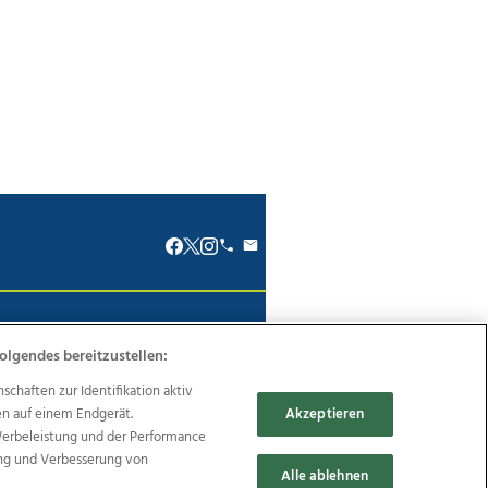
renkodex
Politische Werbung
olgendes bereitzustellen:
haften zur Identifikation aktiv
en auf einem Endgerät.
Akzeptieren
Werbeleistung und der Performance
Reise
Promenaden Galerien
ung und Verbesserung von
Alle ablehnen