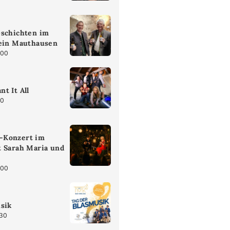
Gschichten im
tein Mauthausen
:00
t It All
30
-Konzert im
t Sarah Maria und
:00
sik
:30