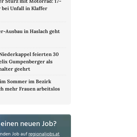
r Sturz mit Motorrad: 17-
 bei Unfall in Klaffer
t
er-Ausbau in Haslach geht
 Niederkappel feierten 30
Felix Gumpenberger als
alter geehrt
im Sommer im Bezirk
h mehr Frauen arbeitslos
 einen neuen Job?
enden Job auf
regionaljobs.at