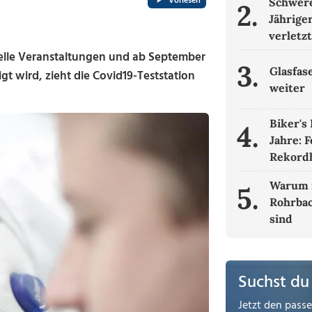
Vorlesen
Schwere
2.
Jähriger
verletz
relle Veranstaltungen und ab September
3.
Glasfas
gt wird, zieht die Covid19-Teststation
weiter
Biker's
4.
Jahre: 
Rekordh
Warum 
5.
Rohrbac
sind
Suchst du
Jetzt den pass