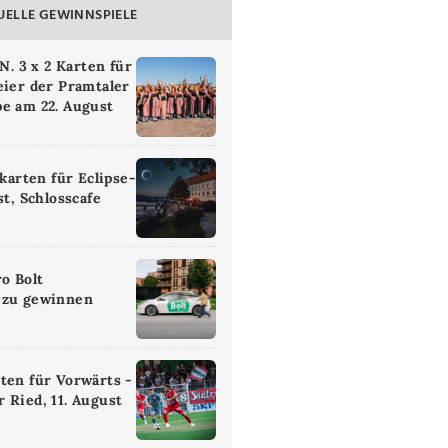
UELLE GEWINNSPIELE
 3 x 2 Karten für
eier der Pramtaler
e am 22. August
ikarten für Eclipse-
st, Schlosscafe
ro Bolt
 zu gewinnen
ten für Vorwärts -
 Ried, 11. August