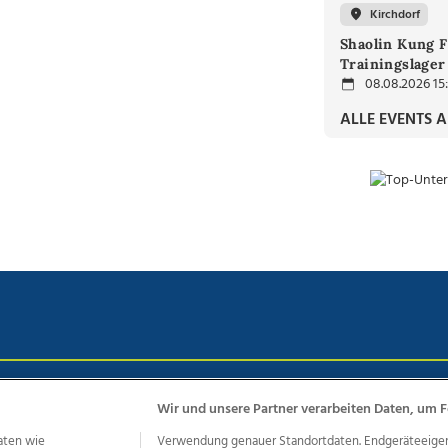
Kirchdorf
Shaolin Kung F
Trainingslager
08.08.2026 15
ALLE EVENTS 
chutz
Impressum
AGB Anzeigekunden
AGB Website
Eh
Wir und unsere Partner verarbeiten Daten, um F
aten wie
Verwendung genauer Standortdaten. Endgeräteeigensc