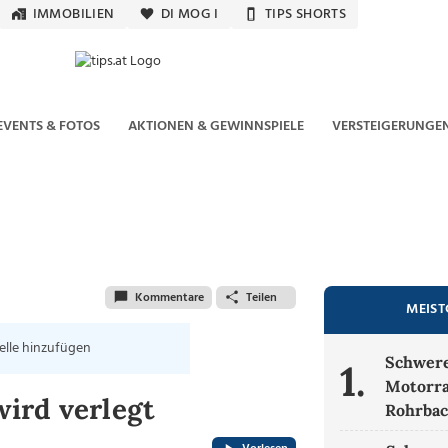
IMMOBILIEN
DI MOG I
TIPS SHORTS
EVENTS & FOTOS
AKTIONEN & GEWINNSPIELE
VERSTEIGERUNGE
Kommentare
Teilen
MEIST
elle hinzufügen
Schwerer
1.
Motorra
ird verlegt
Rohrbac