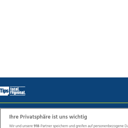
Wir über uns
Mediadaten
Kontakt
Jobs
Datens
Ihre Privatsphäre ist uns wichtig
Wir und unsere
918
-Partner speichern und greifen auf personenbezogene D