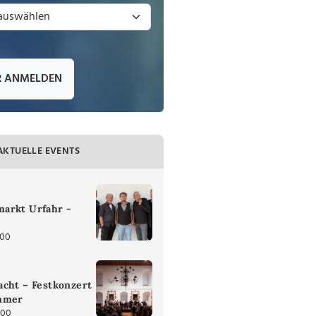
R ANMELDEN
AKTUELLE EVENTS
arkt Urfahr -
:00
cht – Festkonzert
mmer
:00