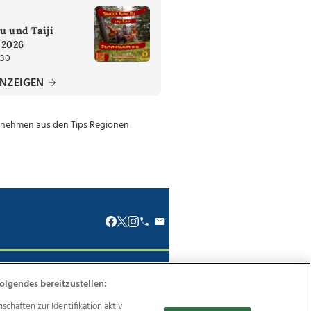
u und Taiji
 2026
:30
ANZEIGEN
renkodex
Politische Werbung
olgendes bereitzustellen:
haften zur Identifikation aktiv