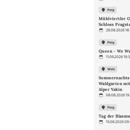
Perg
Mühlviertler 
Schloss Prags
28.08.2026 18
Perg
Queen - We Wan
11.09.2026 19:
Wels
Sommernachts
Waldgarten mi
Alper Yakin
08.08.2026 19
Perg
Tag der Blasmu
15.08.2026 09