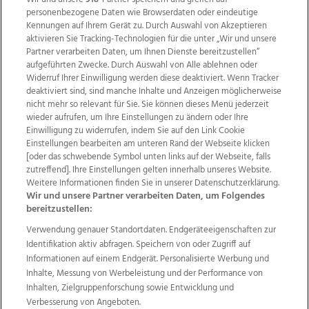
personenbezogene Daten wie Browserdaten oder eindeutige
Kennungen auf Ihrem Gerät zu. Durch Auswahl von Akzeptieren
aktivieren Sie Tracking-Technologien für die unter „Wir und unsere
Partner verarbeiten Daten, um Ihnen Dienste bereitzustellen“
aufgeführten Zwecke. Durch Auswahl von Alle ablehnen oder
Widerruf Ihrer Einwilligung werden diese deaktiviert. Wenn Tracker
deaktiviert sind, sind manche Inhalte und Anzeigen möglicherweise
nicht mehr so relevant für Sie. Sie können dieses Menü jederzeit
wieder aufrufen, um Ihre Einstellungen zu ändern oder Ihre
Einwilligung zu widerrufen, indem Sie auf den Link Cookie
Einstellungen bearbeiten am unteren Rand der Webseite klicken
Wir über uns
Mediadaten
Kontakt
Jobs
[oder das schwebende Symbol unten links auf der Webseite, falls
Datenschutz
Impressum
AGB Anzeigekunden
zutreffend]. Ihre Einstellungen gelten innerhalb unseres Website.
AGB Website
Ehrenkodex
Politische Werbung
Weitere Informationen finden Sie in unserer Datenschutzerklärung.
Wir und unsere Partner verarbeiten Daten, um Folgendes
bereitzustellen:
Weitere Angebote des Medienhauses Wimmer
Verwendung genauer Standortdaten. Endgeräteeigenschaften zur
Identifikation aktiv abfragen. Speichern von oder Zugriff auf
TV1
di-mog-i.at
OÖNow
Ischler Woche
Informationen auf einem Endgerät. Personalisierte Werbung und
Life Radio
OÖNachrichten
OÖN Immobilien
Inhalte, Messung von Werbeleistung und der Performance von
OÖN Karriere
OÖN Reise
Promenaden Galerien
Inhalten, Zielgruppenforschung sowie Entwicklung und
Regionaljobs
wasistlos.at
wirtrauern.at
Verbesserung von Angeboten.