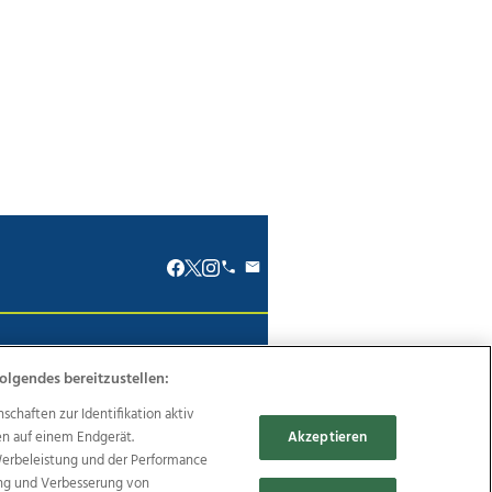
renkodex
Politische Werbung
olgendes bereitzustellen:
haften zur Identifikation aktiv
en auf einem Endgerät.
Akzeptieren
Werbeleistung und der Performance
Reise
Promenaden Galerien
ung und Verbesserung von