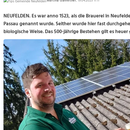
Martina Gahleitner
, 19.04.2023 11:11
NEUFELDEN.
Es war anno 1523, als die Brauerei in Neufeld
Passau genannt wurde. Seither wurde hier fast durchgehen
biologische Weise. Das 500-jährige Bestehen gilt es heuer