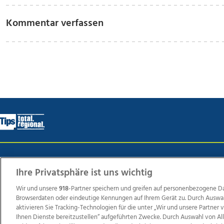
Kommentar verfassen
Wir über uns
Mediadaten
Kontakt
Jobs
Datens
Ihre Privatsphäre ist uns wichtig
Wir und unsere
918
-Partner speichern und greifen auf personenbezogene D
Browserdaten oder eindeutige Kennungen auf Ihrem Gerät zu. Durch Auswa
Weit
aktivieren Sie Tracking-Technologien für die unter „Wir und unsere Partner
TV1
di-mog-i.at
OÖNow
Ischler Woche
Life Ra
Ihnen Dienste bereitzustellen“ aufgeführten Zwecke. Durch Auswahl von Al