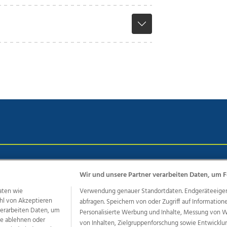
chutz
Impressum
AGB Anzeigekunden
AGB Website
Eh
Wir und unsere Partner verarbeiten Daten, um F
aten wie
Verwendung genauer Standortdaten. Endgeräteeigensc
hl von Akzeptieren
abfragen. Speichern von oder Zugriff auf Information
ere Angebote des Medienhauses Wimmer
 verarbeiten Daten, um
Personalisierte Werbung und Inhalte, Messung von 
dio
OÖNachrichten
OÖN Immobilien
OÖN Karriere
OÖN 
le ablehnen oder
von Inhalten, Zielgruppenforschung sowie Entwickl