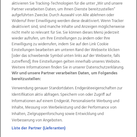
aktivieren Sie Tracking-Technologien für die unter „Wir und unsere
Partner verarbeiten Daten, um Ihnen Dienste bereitzustellen“
aufgeführten Zwecke. Durch Auswahl von Alle ablehnen oder
Widerruf Ihrer Einwilligung werden diese deaktiviert. Wenn Tracker
deaktiviert sind, sind manche Inhalte und Anzeigen möglicherweise
nicht mehr so relevant für Sie. Sie können dieses Menü jederzeit
wieder aufrufen, um Ihre Einstellungen zu ändern oder Ihre
Einwilligung zu widerrufen, indem Sie auf den Link Cookie
Einstellungen bearbeiten am unteren Rand der Webseite klicken
Wir über uns
Mediadaten
Kontakt
Jobs
[oder das schwebende Symbol unten links auf der Webseite, falls
Datenschutz
Impressum
AGB Anzeigekunden
zutreffend]. Ihre Einstellungen gelten innerhalb unseres Website.
AGB Website
Ehrenkodex
Politische Werbung
Weitere Informationen finden Sie in unserer Datenschutzerklärung.
Wir und unsere Partner verarbeiten Daten, um Folgendes
bereitzustellen:
Weitere Angebote des Medienhauses Wimmer
Verwendung genauer Standortdaten. Endgeräteeigenschaften zur
Identifikation aktiv abfragen. Speichern von oder Zugriff auf
TV1
di-mog-i.at
OÖNow
Ischler Woche
Informationen auf einem Endgerät. Personalisierte Werbung und
Life Radio
OÖNachrichten
OÖN Immobilien
Inhalte, Messung von Werbeleistung und der Performance von
OÖN Karriere
OÖN Reise
Promenaden Galerien
Inhalten, Zielgruppenforschung sowie Entwicklung und
Regionaljobs
wasistlos.at
wirtrauern.at
Verbesserung von Angeboten.
Liste der Partner (Lieferanten)