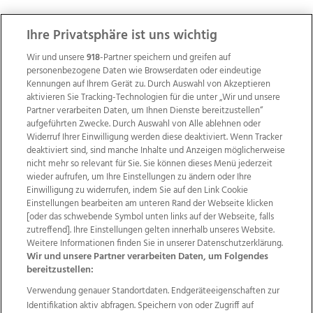
ZUR NACHRICHTENÜBERSICHT
Ihre Privatsphäre ist uns wichtig
Wir und unsere
918
-Partner speichern und greifen auf
personenbezogene Daten wie Browserdaten oder eindeutige
Kennungen auf Ihrem Gerät zu. Durch Auswahl von Akzeptieren
aktivieren Sie Tracking-Technologien für die unter „Wir und unsere
Partner verarbeiten Daten, um Ihnen Dienste bereitzustellen“
aufgeführten Zwecke. Durch Auswahl von Alle ablehnen oder
Widerruf Ihrer Einwilligung werden diese deaktiviert. Wenn Tracker
deaktiviert sind, sind manche Inhalte und Anzeigen möglicherweise
nicht mehr so relevant für Sie. Sie können dieses Menü jederzeit
wieder aufrufen, um Ihre Einstellungen zu ändern oder Ihre
Einwilligung zu widerrufen, indem Sie auf den Link Cookie
Einstellungen bearbeiten am unteren Rand der Webseite klicken
Wir über uns
Mediadaten
Kontakt
Jobs
[oder das schwebende Symbol unten links auf der Webseite, falls
Datenschutz
Impressum
AGB Anzeigekunden
zutreffend]. Ihre Einstellungen gelten innerhalb unseres Website.
Weitere Informationen finden Sie in unserer Datenschutzerklärung.
AGB Website
Ehrenkodex
Politische Werbung
Wir und unsere Partner verarbeiten Daten, um Folgendes
bereitzustellen:
Verwendung genauer Standortdaten. Endgeräteeigenschaften zur
Weitere Angebote des Medienhauses Wimmer
Identifikation aktiv abfragen. Speichern von oder Zugriff auf