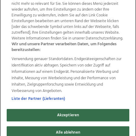
nicht mehr so relevant für Sie. Sie können dieses Menü jederzeit
wieder aufrufen, um Ihre Einstellungen zu ändern oder Ihre
Einwilligung zu widerrufen, indem Sie auf den Link Cookie
Einstellungen bearbeiten am unteren Rand der Webseite klicken
Wir über uns
Mediadaten
Kontakt
Jobs
[oder das schwebende Symbol unten links auf der Webseite, falls
Datenschutz
Impressum
AGB Anzeigekunden
zutreffend]. Ihre Einstellungen gelten innerhalb unseres Website.
AGB Website
Ehrenkodex
Politische Werbung
Weitere Informationen finden Sie in unserer Datenschutzerklärung.
Wir und unsere Partner verarbeiten Daten, um Folgendes
bereitzustellen:
Weitere Angebote des Medienhauses Wimmer
Verwendung genauer Standortdaten. Endgeräteeigenschaften zur
Identifikation aktiv abfragen. Speichern von oder Zugriff auf
TV1
di-mog-i.at
OÖNow
Ischler Woche
Informationen auf einem Endgerät. Personalisierte Werbung und
Life Radio
OÖNachrichten
OÖN Immobilien
Inhalte, Messung von Werbeleistung und der Performance von
OÖN Karriere
OÖN Reise
Promenaden Galerien
Inhalten, Zielgruppenforschung sowie Entwicklung und
Regionaljobs
wasistlos.at
wirtrauern.at
Verbesserung von Angeboten.
Liste der Partner (Lieferanten)
Copyrights © 2026 Tips Zeitungs GmbH & Co KG
Akzeptieren
developed by
11x11.net
Alle ablehnen