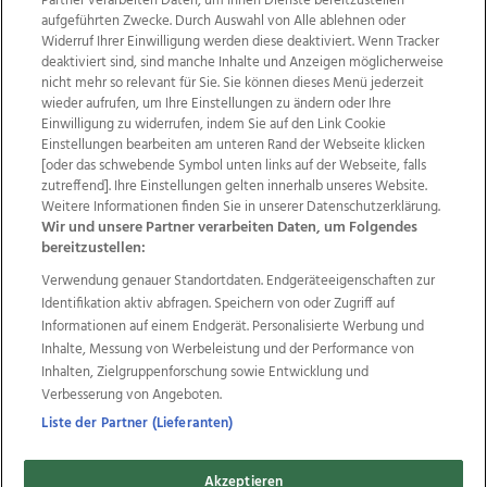
Partner verarbeiten Daten, um Ihnen Dienste bereitzustellen“
aufgeführten Zwecke. Durch Auswahl von Alle ablehnen oder
Widerruf Ihrer Einwilligung werden diese deaktiviert. Wenn Tracker
deaktiviert sind, sind manche Inhalte und Anzeigen möglicherweise
nicht mehr so relevant für Sie. Sie können dieses Menü jederzeit
wieder aufrufen, um Ihre Einstellungen zu ändern oder Ihre
Einwilligung zu widerrufen, indem Sie auf den Link Cookie
Einstellungen bearbeiten am unteren Rand der Webseite klicken
Wir über uns
Mediadaten
Kontakt
Jobs
[oder das schwebende Symbol unten links auf der Webseite, falls
Datenschutz
Impressum
AGB Anzeigekunden
zutreffend]. Ihre Einstellungen gelten innerhalb unseres Website.
AGB Website
Ehrenkodex
Politische Werbung
Weitere Informationen finden Sie in unserer Datenschutzerklärung.
Wir und unsere Partner verarbeiten Daten, um Folgendes
bereitzustellen:
Weitere Angebote des Medienhauses Wimmer
Verwendung genauer Standortdaten. Endgeräteeigenschaften zur
Identifikation aktiv abfragen. Speichern von oder Zugriff auf
TV1
di-mog-i.at
OÖNow
Ischler Woche
Informationen auf einem Endgerät. Personalisierte Werbung und
Life Radio
OÖNachrichten
OÖN Immobilien
Inhalte, Messung von Werbeleistung und der Performance von
OÖN Karriere
OÖN Reise
Promenaden Galerien
Inhalten, Zielgruppenforschung sowie Entwicklung und
Regionaljobs
wasistlos.at
wirtrauern.at
Verbesserung von Angeboten.
Liste der Partner (Lieferanten)
Copyrights © 2026 Tips Zeitungs GmbH & Co KG
Akzeptieren