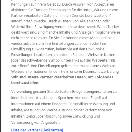
Kennungen auf Ihrem Gerät zu. Durch Auswahl von Akzeptieren
aktivieren Sie Tracking-Technologien für die unter „Wir und unsere
Partner verarbeiten Daten, um Ihnen Dienste bereitzustellen“
aufgeführten Zwecke. Durch Auswahl von Alle ablehnen oder
Widerruf Ihrer Einwilligung werden diese deaktiviert. Wenn Tracker
deaktiviert sind, sind manche Inhalte und Anzeigen möglicherweise
nicht mehr so relevant für Sie. Sie können dieses Menü jederzeit
wieder aufrufen, um Ihre Einstellungen zu ändern oder Ihre
Einwilligung zu widerrufen, indem Sie auf den Link Cookie
Einstellungen bearbeiten am unteren Rand der Webseite klicken
Wir über uns
Mediadaten
Kontakt
Jobs
[oder das schwebende Symbol unten links auf der Webseite, falls
zutreffend]. Ihre Einstellungen gelten innerhalb unseres Website.
Datenschutz
Impressum
AGB Anzeigekunden
Weitere Informationen finden Sie in unserer Datenschutzerklärung.
AGB Website
Ehrenkodex
Politische Werbung
Wir und unsere Partner verarbeiten Daten, um Folgendes
bereitzustellen:
Verwendung genauer Standortdaten. Endgeräteeigenschaften zur
Weitere Angebote des Medienhauses Wimmer
Identifikation aktiv abfragen. Speichern von oder Zugriff auf
TV1
di-mog-i.at
OÖNow
Ischler Woche
Informationen auf einem Endgerät. Personalisierte Werbung und
Life Radio
OÖNachrichten
OÖN Immobilien
Inhalte, Messung von Werbeleistung und der Performance von
OÖN Karriere
OÖN Reise
Promenaden Galerien
Inhalten, Zielgruppenforschung sowie Entwicklung und
Regionaljobs
wasistlos.at
wirtrauern.at
Verbesserung von Angeboten.
Liste der Partner (Lieferanten)