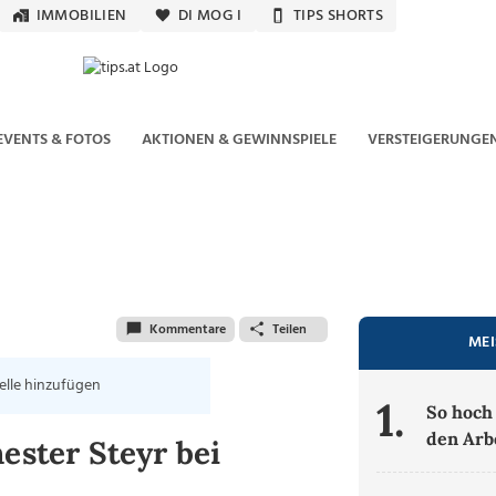
IMMOBILIEN
DI MOG I
TIPS SHORTS
EVENTS & FOTOS
AKTIONEN & GEWINNSPIELE
VERSTEIGERUNGE
Kommentare
Teilen
MEI
elle hinzufügen
1.
So hoch 
den Arb
ester Steyr bei