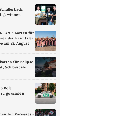
Schallerbach:
t gewinnen
 3 x 2 Karten für
eier der Pramtaler
e am 22. August
ikarten für Eclipse-
st, Schlosscafe
ro Bolt
 zu gewinnen
ten für Vorwärts -