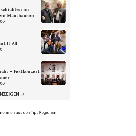
Gschichten im
tein Mauthausen
:00
t It All
30
cht – Festkonzert
mmer
:00
ANZEIGEN