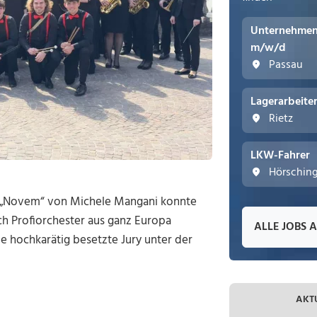
Unternehmens
m/w/d
Passau
Lagerarbeite
Rietz
LKW-Fahrer
Hörschin
d „Novem“ von Michele Mangani konnte
ch Profiorchester aus ganz Europa
ALLE JOBS 
e hochkarätig besetzte Jury unter der
AKT