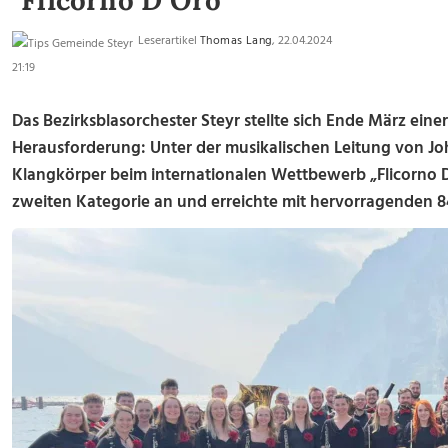
"Flicorno D´Oro"
Leserartikel
Thomas Lang
, 22.04.2024
21:19
Das Bezirksblasorchester Steyr stellte sich Ende März ein
Herausforderung: Unter der musikalischen Leitung von Joh
Klangkörper beim internationalen Wettbewerb „Flicorno D
zweiten Kategorie an und erreichte mit hervorragenden 84