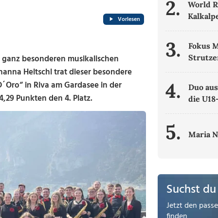
2.
World R
Kalkalp
Vorlesen
3.
Fokus M
er ganz besonderen musikalischen
Strutze
anna Heltschl trat dieser besondere
4.
´Oro“ in Riva am Gardasee in der
Duo aus
,29 Punkten den 4. Platz.
die U18
5.
Maria N
Suchst du
Jetzt den pass
finden