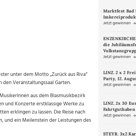
Marktfest Bad 
Imkereiproduk
Jetzt gewinnen
ENZENKIRCHEN.
die Jubiläumsf
Volkstanzgrupp
Jetzt gewinnen
LINZ. 2 x 2 Fre
ester unter dem Motto „Zurück aus Riva“
Party, 12. Augu
in den Veranstaltungssaal Garten.
Jetzt gewinnen
n MusikerInnen aus dem Blasmusikbezirk
en und Konzerte erstklassige Werke zu
LINZ. 2x 30 Eu
Fahrtguthaben
ten erklingen zu lassen. Die Reise nach
Jetzt gewinnen
n, und ein Meilenstein der Leistungen des
STEYR. 3x2 Kar