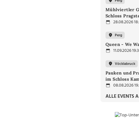
Perg
Mühlviertler 
Schloss Prags
28.08.2026 18
Perg
Queen - We Wan
11.09.2026 19:
Vöcklabruck
Pauken und Pra
im Schloss Ka
08.08.2026 19
ALLE EVENTS 