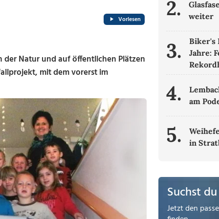
2.
Glasfas
weiter
Vorlesen
Biker's
3.
Jahre: 
der Natur und auf öffentlichen Plätzen
Rekordh
allprojekt, mit dem vorerst im
4.
Lembac
am Pod
5.
Weihefe
in Stra
Suchst du
Jetzt den pass