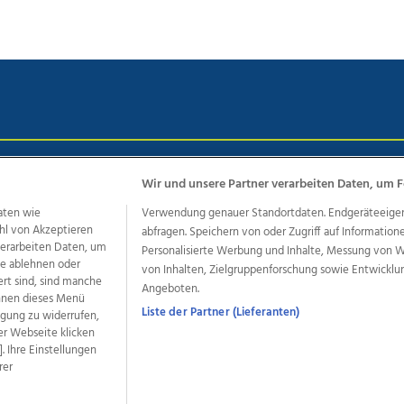
chutz
Impressum
AGB Anzeigekunden
AGB Website
Eh
Wir und unsere Partner verarbeiten Daten, um F
aten wie
Verwendung genauer Standortdaten. Endgeräteeigensc
hl von Akzeptieren
abfragen. Speichern von oder Zugriff auf Information
ere Angebote des Medienhauses Wimmer
 verarbeiten Daten, um
Personalisierte Werbung und Inhalte, Messung von 
le ablehnen oder
von Inhalten, Zielgruppenforschung sowie Entwickl
dio
OÖNachrichten
OÖN Immobilien
OÖN Karriere
OÖN 
ert sind, sind manche
Angeboten.
ionaljobs
wasistlos.at
wirtrauern.at
önnen dieses Menü
Liste der Partner (Lieferanten)
ligung zu widerrufen,
er Webseite klicken
. Ihre Einstellungen
rer
developed by
11x11.net