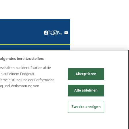
renkodex
Politische Werbung
olgendes bereitzustellen:
haften zur Identifikation aktiv
en auf einem Endgerät.
Akzeptieren
Werbeleistung und der Performance
ung und Verbesserung von
Reise
Promenaden Galerien
Alle ablehnen
Zwecke anzeigen
Cookie Einstellungen bearbeiten