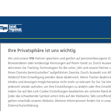
Wir über uns
Mediadaten
Kontakt
Jobs
Datens
Ihre Privatsphäre ist uns wichtig
Wir und unsere
918
-Partner speichern und greifen auf personenbezogene D
Browserdaten oder eindeutige Kennungen auf Ihrem Gerät zu. Durch Auswa
Weit
aktivieren Sie Tracking-Technologien für die unter „Wir und unsere Partner
Ihnen Dienste bereitzustellen“ aufgeführten Zwecke. Durch Auswahl von Al
TV1
di-mog-i.at
OÖNow
Ischler Woche
Life Ra
Widerruf Ihrer Einwilligung werden diese deaktiviert. Wenn Tracker deaktivi
Reg
Inhalte und Anzeigen möglicherweise nicht mehr so relevant für Sie. Sie k
jederzeit wieder aufrufen, um Ihre Einstellungen zu ändern oder Ihre Einwil
indem Sie auf den Link Cookie Einstellungen bearbeiten am unteren Rand d
[oder das schwebende Symbol unten links auf der Webseite, falls zutreffend]
gelten innerhalb unseres Website. Weitere Informationen finden Sie in unse
Copyrights © 2026 Tips Zeitungs GmbH & Co KG
Datenschutzerklärung.