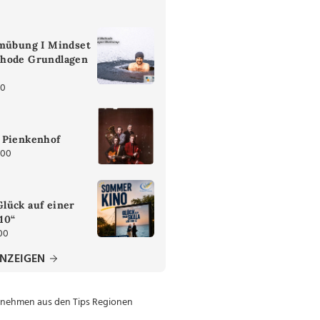
emübung I Mindset
hode Grundlagen
00
 Pienkenhof
:00
lück auf einer
 10“
00
ANZEIGEN