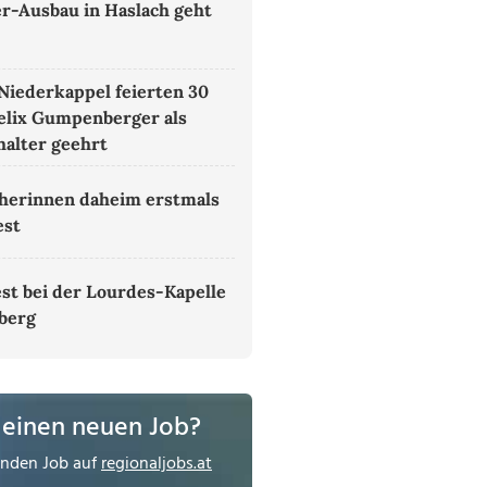
er-Ausbau in Haslach geht
 Niederkappel feierten 30
Felix Gumpenberger als
alter geehrt
herinnen daheim erstmals
est
st bei der Lourdes-Kapelle
tberg
 einen neuen Job?
enden Job auf
regionaljobs.at