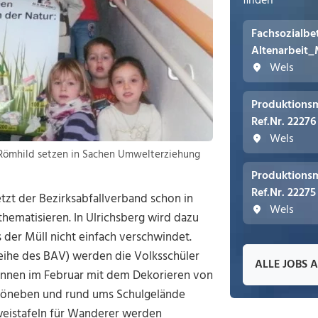
finden
Fachsozialbe
Altenarbeit_
Wels
Produktionsm
Ref.Nr. 22276
Wels
di Römhild setzen in Sachen Umwelterziehung
Produktionsm
Ref.Nr. 22275
tzt der Bezirksabfallverband schon in
Wels
hematisieren. In Ulrichsberg wird dazu
s der Müll nicht einfach verschwindet.
eihe des BAV) werden die Volksschüler
ALLE JOBS 
ginnen im Februar mit dem Dekorieren von
chöneben und rund ums Schulgelände
nweistafeln für Wanderer werden