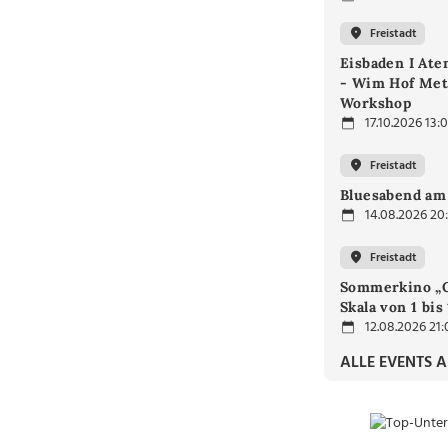
Freistadt
Eisbaden I At
- Wim Hof Met
Workshop
17.10.2026 13:
Freistadt
Bluesabend am
14.08.2026 20
Freistadt
Sommerkino „G
Skala von 1 bis
12.08.2026 21:
ALLE EVENTS 