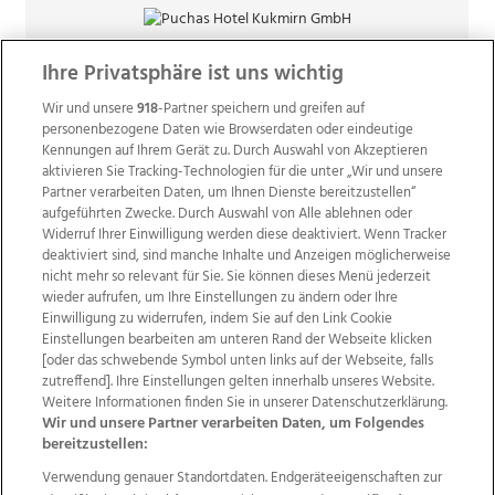
Ihre Privatsphäre ist uns wichtig
Wir und unsere
918
-Partner speichern und greifen auf
personenbezogene Daten wie Browserdaten oder eindeutige
Kennungen auf Ihrem Gerät zu. Durch Auswahl von Akzeptieren
aktivieren Sie Tracking-Technologien für die unter „Wir und unsere
Partner verarbeiten Daten, um Ihnen Dienste bereitzustellen“
aufgeführten Zwecke. Durch Auswahl von Alle ablehnen oder
Widerruf Ihrer Einwilligung werden diese deaktiviert. Wenn Tracker
deaktiviert sind, sind manche Inhalte und Anzeigen möglicherweise
nicht mehr so relevant für Sie. Sie können dieses Menü jederzeit
wieder aufrufen, um Ihre Einstellungen zu ändern oder Ihre
Einwilligung zu widerrufen, indem Sie auf den Link Cookie
Einstellungen bearbeiten am unteren Rand der Webseite klicken
Wir über uns
Mediadaten
Kontakt
Jobs
[oder das schwebende Symbol unten links auf der Webseite, falls
zutreffend]. Ihre Einstellungen gelten innerhalb unseres Website.
Datenschutz
Impressum
AGB Anzeigekunden
Weitere Informationen finden Sie in unserer Datenschutzerklärung.
AGB Website
Ehrenkodex
Politische Werbung
Wir und unsere Partner verarbeiten Daten, um Folgendes
bereitzustellen:
Verwendung genauer Standortdaten. Endgeräteeigenschaften zur
Weitere Angebote des Medienhauses Wimmer