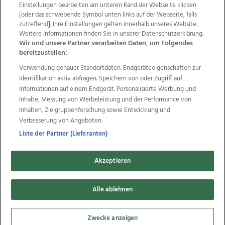
Einstellungen bearbeiten am unteren Rand der Webseite klicken
Wir über uns
Mediadaten
Kontakt
Jobs
[oder das schwebende Symbol unten links auf der Webseite, falls
Datenschutz
Impressum
AGB Anzeigekunden
zutreffend]. Ihre Einstellungen gelten innerhalb unseres Website.
Weitere Informationen finden Sie in unserer Datenschutzerklärung.
AGB Website
Ehrenkodex
Politische Werbung
Wir und unsere Partner verarbeiten Daten, um Folgendes
bereitzustellen:
Verwendung genauer Standortdaten. Endgeräteeigenschaften zur
Weitere Angebote des Medienhauses Wimmer
Identifikation aktiv abfragen. Speichern von oder Zugriff auf
TV1
di-mog-i.at
OÖNow
Ischler Woche
Informationen auf einem Endgerät. Personalisierte Werbung und
Life Radio
OÖNachrichten
OÖN Immobilien
Inhalte, Messung von Werbeleistung und der Performance von
OÖN Karriere
OÖN Reise
Promenaden Galerien
Inhalten, Zielgruppenforschung sowie Entwicklung und
Regionaljobs
wasistlos.at
wirtrauern.at
Verbesserung von Angeboten.
Liste der Partner (Lieferanten)
Akzeptieren
Copyrights © 2026 Tips Zeitungs GmbH & Co KG
developed by
11x11.net
Alle ablehnen
Cookie Einstellungen bearbeiten
Zwecke anzeigen