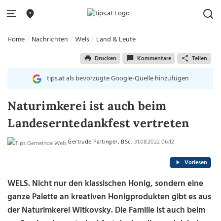
Home
Nachrichten
Wels
Land & Leute
Drucken
Kommentare
Teilen
tips.at als bevorzugte Google-Quelle hinzufügen
Naturimkerei ist auch beim
Landeserntedankfest vertreten
Gertrude Paltinger, BSc
, 31.08.2022 06:12
Vorlesen
WELS.
Nicht nur den klassischen Honig, sondern eine
ganze Palette an kreativen Honigprodukten gibt es aus
der Naturimkerei Witkovsky. Die Familie ist auch beim