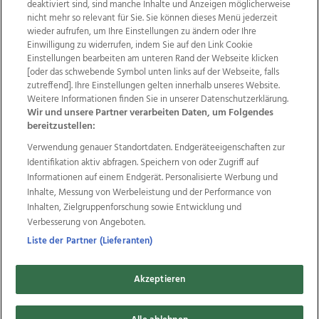
deaktiviert sind, sind manche Inhalte und Anzeigen möglicherweise
nicht mehr so relevant für Sie. Sie können dieses Menü jederzeit
wieder aufrufen, um Ihre Einstellungen zu ändern oder Ihre
Einwilligung zu widerrufen, indem Sie auf den Link Cookie
Einstellungen bearbeiten am unteren Rand der Webseite klicken
Wir über uns
Mediadaten
Kontakt
Jobs
[oder das schwebende Symbol unten links auf der Webseite, falls
Datenschutz
Impressum
AGB Anzeigekunden
zutreffend]. Ihre Einstellungen gelten innerhalb unseres Website.
AGB Website
Ehrenkodex
Politische Werbung
Weitere Informationen finden Sie in unserer Datenschutzerklärung.
Wir und unsere Partner verarbeiten Daten, um Folgendes
bereitzustellen:
Weitere Angebote des Medienhauses Wimmer
Verwendung genauer Standortdaten. Endgeräteeigenschaften zur
Identifikation aktiv abfragen. Speichern von oder Zugriff auf
TV1
di-mog-i.at
OÖNow
Ischler Woche
Informationen auf einem Endgerät. Personalisierte Werbung und
Life Radio
OÖNachrichten
OÖN Immobilien
Inhalte, Messung von Werbeleistung und der Performance von
OÖN Karriere
OÖN Reise
Promenaden Galerien
Inhalten, Zielgruppenforschung sowie Entwicklung und
Regionaljobs
wasistlos.at
wirtrauern.at
Verbesserung von Angeboten.
Liste der Partner (Lieferanten)
Copyrights © 2026 Tips Zeitungs GmbH & Co KG
Akzeptieren
developed by
11x11.net