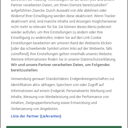
Partner verarbeiten Daten, um Ihnen Dienste bereitzustellen“
aufgeführten Zwecke. Durch Auswahl von Alle ablehnen oder
Widerruf Ihrer Einwilligung werden diese deaktiviert. Wenn Tracker
deaktiviert sind, sind manche Inhalte und Anzeigen möglicherweise
nicht mehr so relevant für Sie. Sie können dieses Menü jederzeit
wieder aufrufen, um Ihre Einstellungen zu ändern oder Ihre
Einwilligung zu widerrufen, indem Sie auf den Link Cookie
Einstellungen bearbeiten am unteren Rand der Webseite klicken
Wir über uns
Mediadaten
Kontakt
Jobs
[oder das schwebende Symbol unten links auf der Webseite, falls
Datenschutz
Impressum
AGB Anzeigekunden
zutreffend]. Ihre Einstellungen gelten innerhalb unseres Website.
AGB Website
Ehrenkodex
Politische Werbung
Weitere Informationen finden Sie in unserer Datenschutzerklärung.
Wir und unsere Partner verarbeiten Daten, um Folgendes
bereitzustellen:
Weitere Angebote des Medienhauses Wimmer
Verwendung genauer Standortdaten. Endgeräteeigenschaften zur
Identifikation aktiv abfragen. Speichern von oder Zugriff auf
TV1
di-mog-i.at
OÖNow
Ischler Woche
Informationen auf einem Endgerät. Personalisierte Werbung und
Life Radio
OÖNachrichten
OÖN Immobilien
Inhalte, Messung von Werbeleistung und der Performance von
OÖN Karriere
OÖN Reise
Promenaden Galerien
Inhalten, Zielgruppenforschung sowie Entwicklung und
Regionaljobs
wasistlos.at
wirtrauern.at
Verbesserung von Angeboten.
Liste der Partner (Lieferanten)