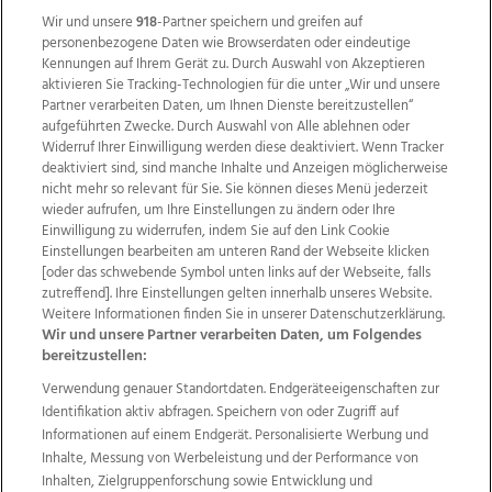
Wir und unsere
918
-Partner speichern und greifen auf
personenbezogene Daten wie Browserdaten oder eindeutige
Kennungen auf Ihrem Gerät zu. Durch Auswahl von Akzeptieren
aktivieren Sie Tracking-Technologien für die unter „Wir und unsere
Partner verarbeiten Daten, um Ihnen Dienste bereitzustellen“
aufgeführten Zwecke. Durch Auswahl von Alle ablehnen oder
Widerruf Ihrer Einwilligung werden diese deaktiviert. Wenn Tracker
deaktiviert sind, sind manche Inhalte und Anzeigen möglicherweise
nicht mehr so relevant für Sie. Sie können dieses Menü jederzeit
wieder aufrufen, um Ihre Einstellungen zu ändern oder Ihre
Einwilligung zu widerrufen, indem Sie auf den Link Cookie
Einstellungen bearbeiten am unteren Rand der Webseite klicken
Wir über uns
Mediadaten
Kontakt
Jobs
[oder das schwebende Symbol unten links auf der Webseite, falls
Datenschutz
Impressum
AGB Anzeigekunden
zutreffend]. Ihre Einstellungen gelten innerhalb unseres Website.
Weitere Informationen finden Sie in unserer Datenschutzerklärung.
AGB Website
Ehrenkodex
Politische Werbung
Wir und unsere Partner verarbeiten Daten, um Folgendes
bereitzustellen:
Verwendung genauer Standortdaten. Endgeräteeigenschaften zur
Weitere Angebote des Medienhauses Wimmer
Identifikation aktiv abfragen. Speichern von oder Zugriff auf
TV1
di-mog-i.at
OÖNow
Ischler Woche
Informationen auf einem Endgerät. Personalisierte Werbung und
Life Radio
OÖNachrichten
OÖN Immobilien
Inhalte, Messung von Werbeleistung und der Performance von
OÖN Karriere
OÖN Reise
Promenaden Galerien
Inhalten, Zielgruppenforschung sowie Entwicklung und