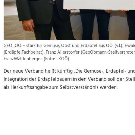
GEO_OÖ – stark für Gemüse, Obst und Erdäpfel aus OÖ. (v.l.): Ew
(ErdäpfelFachbeirat), Franz Allerstorfer (GeoObmann-Stellvertret
FranzWaldenberger. (Foto: LKOÖ)
Der neue Verband heißt künftig „Die Gemüse-, Erdäpfel- u
Integration der Erdäpfelbauern in den Verband soll der St
als Herkunftsangabe zum Selbstverständnis werden.