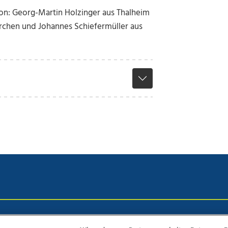
ion: Georg-Martin Holzinger aus Thalheim
irchen und Johannes Schiefermüller aus
chutz
Impressum
AGB Anzeigekunden
AGB Website
Eh