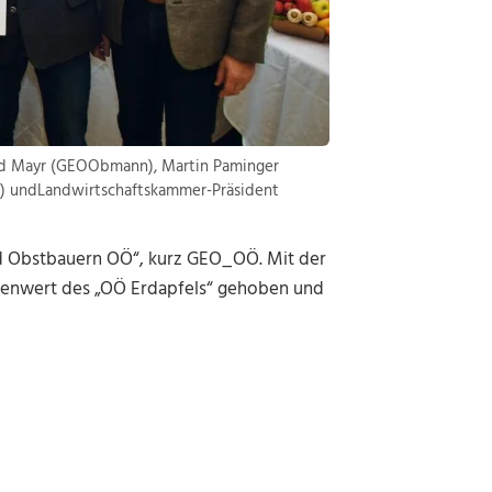
ald Mayr (GEOObmann), Martin Paminger
er) undLandwirtschaftskammer-Präsident
nd Obstbauern OÖ“, kurz GEO_OÖ. Mit der
ellenwert des „OÖ Erdapfels“ gehoben und