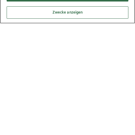
Zwecke anzeigen
Swing in the fields am Irghof, 27.08.2021
1
Bilder
100. Kursteilnahme im Bildungszentrum Stift
Reichersberg, 26.08.2021