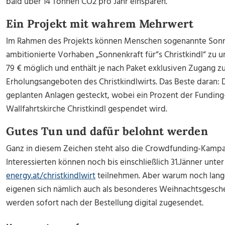
bald über 14 Tonnen CO2 pro Jahr einsparen.
Ein Projekt mit wahrem Mehrwert
Im Rahmen des Projekts können Menschen sogenannte Son
ambitionierte Vorhaben „Sonnenkraft für“s Christkindl“ zu un
79 € möglich und enthält je nach Paket exklusiven Zugang 
Erholungsangeboten des Christkindlwirts. Das Beste daran: 
geplanten Anlagen gesteckt, wobei ein Prozent der Funding
Wallfahrtskirche Christkindl gespendet wird.
Gutes Tun und dafür belohnt werden
Ganz in diesem Zeichen steht also die Crowdfunding-Kampagn
Interessierten können noch bis einschließlich 31.Jänner unte
energy.at/christkindlwirt
teilnehmen. Aber warum noch lang
eigenen sich nämlich auch als besonderes Weihnachtsgesche
werden sofort nach der Bestellung digital zugesendet.