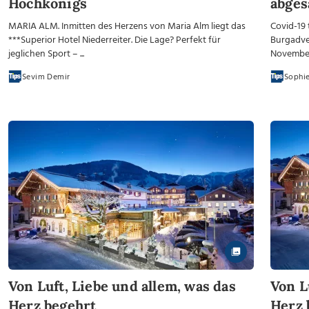
Hochkönigs
abges
MARIA ALM. Inmitten des Herzens von Maria Alm liegt das
Covid-19 
***Superior Hotel Niederreiter. Die Lage? Perfekt für
Burgadve
jeglichen Sport – ...
November 
Sevim Demir
Sophie
Von Luft, Liebe und allem, was das
Von L
Herz begehrt
Herz 