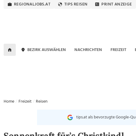
REGIONALJOBS.AT
TIPS REISEN
PRINT ANZEIGE
BEZIRK AUSWÄHLEN
NACHRICHTEN
FREIZEIT
Home
Freizeit
Reisen
tips.at als bevorzugte Google-Qu
Sonnenkraft für’s Christkindl