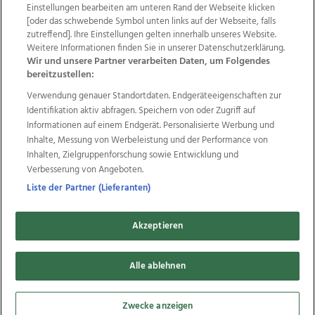
Einstellungen bearbeiten am unteren Rand der Webseite klicken
Wir über uns
Mediadaten
Kontakt
Jobs
[oder das schwebende Symbol unten links auf der Webseite, falls
Datenschutz
Impressum
AGB Anzeigekunden
zutreffend]. Ihre Einstellungen gelten innerhalb unseres Website.
Weitere Informationen finden Sie in unserer Datenschutzerklärung.
AGB Website
Ehrenkodex
Politische Werbung
Wir und unsere Partner verarbeiten Daten, um Folgendes
bereitzustellen:
Verwendung genauer Standortdaten. Endgeräteeigenschaften zur
Weitere Angebote des Medienhauses Wimmer
Identifikation aktiv abfragen. Speichern von oder Zugriff auf
TV1
di-mog-i.at
OÖNow
Ischler Woche
Informationen auf einem Endgerät. Personalisierte Werbung und
Life Radio
OÖNachrichten
OÖN Immobilien
Inhalte, Messung von Werbeleistung und der Performance von
OÖN Karriere
OÖN Reise
Promenaden Galerien
Inhalten, Zielgruppenforschung sowie Entwicklung und
Regionaljobs
wasistlos.at
wirtrauern.at
Verbesserung von Angeboten.
Liste der Partner (Lieferanten)
Akzeptieren
Copyrights © 2026 Tips Zeitungs GmbH & Co KG
developed by
11x11.net
Alle ablehnen
Cookie Einstellungen bearbeiten
Zwecke anzeigen