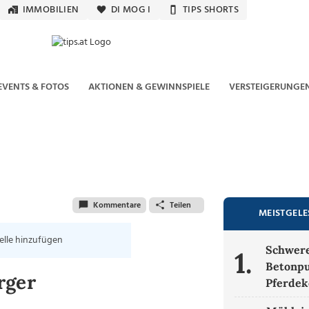
IMMOBILIEN
DI MOG I
TIPS SHORTS
EVENTS & FOTOS
AKTIONEN & GEWINNSPIELE
VERSTEIGERUNGE
Kommentare
Teilen
MEISTGEL
elle hinzufügen
Schwere
1.
Betonpu
rger
Pferdek