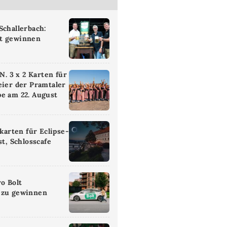
Schallerbach:
t gewinnen
 3 x 2 Karten für
eier der Pramtaler
e am 22. August
ikarten für Eclipse-
st, Schlosscafe
ro Bolt
 zu gewinnen