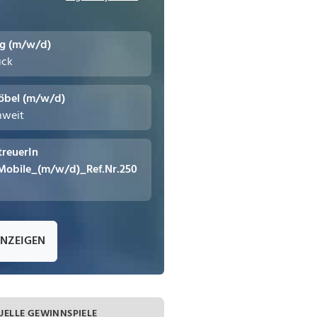
ng (m/w/d)
uck
öbel (m/w/d)
hweit
treuerIn
Mobile_(m/w/d)_Ref.Nr.250
ANZEIGEN
UELLE GEWINNSPIELE