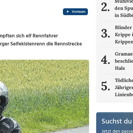
Mühlvie
2.
den Spu
Vorlesen
in Süd
Blinder
3.
Krippe 
pften sich elf Rennfahrer
Krippe
ger Seifekistenrenn die Rennstrecke
Gramas
4.
beschli
Hals
Tödliche
5.
Jähriger
Linienb
Suchst du
Jetzt den pass