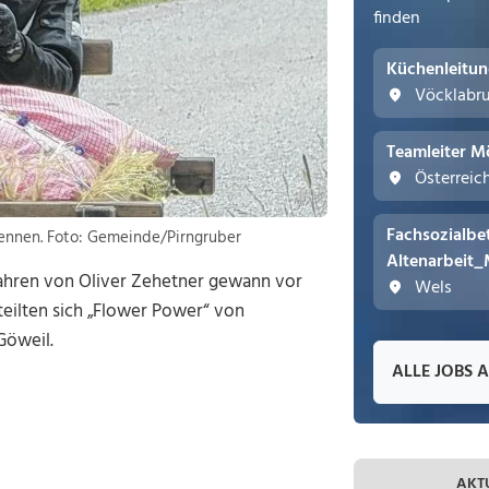
finden
Küchenleitu
Vöcklabr
Teamleiter M
Österreic
Fachsozialbe
rennen. Foto: Gemeinde/Pirngruber
Altenarbeit_
fahren von Oliver Zehetner gewann vor
Wels
teilten sich „Flower Power“ von
Göweil.
ALLE JOBS 
AKT