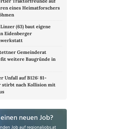
rtler Traktorfreunde auf
ren eines Heimatforschers
böhmen
 Linzer (63) baut eigene
in Eidenberger
nwerkstatt
tettner Gemeinderat
eßt weitere Baugründe in
r Unfall auf B126: 81-
 stirbt nach Kollision mit
us
 einen neuen Job?
enden Job auf
regionaljobs.at