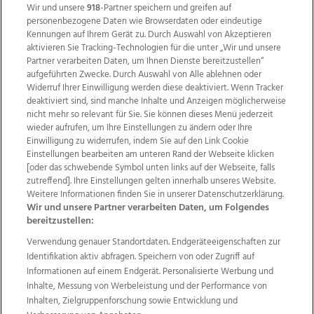
Wir und unsere
918
-Partner speichern und greifen auf
personenbezogene Daten wie Browserdaten oder eindeutige
Kennungen auf Ihrem Gerät zu. Durch Auswahl von Akzeptieren
aktivieren Sie Tracking-Technologien für die unter „Wir und unsere
Partner verarbeiten Daten, um Ihnen Dienste bereitzustellen“
aufgeführten Zwecke. Durch Auswahl von Alle ablehnen oder
Widerruf Ihrer Einwilligung werden diese deaktiviert. Wenn Tracker
deaktiviert sind, sind manche Inhalte und Anzeigen möglicherweise
nicht mehr so relevant für Sie. Sie können dieses Menü jederzeit
wieder aufrufen, um Ihre Einstellungen zu ändern oder Ihre
Einwilligung zu widerrufen, indem Sie auf den Link Cookie
Einstellungen bearbeiten am unteren Rand der Webseite klicken
Wir über uns
Mediadaten
Kontakt
Jobs
[oder das schwebende Symbol unten links auf der Webseite, falls
Datenschutz
Impressum
AGB Anzeigekunden
zutreffend]. Ihre Einstellungen gelten innerhalb unseres Website.
Weitere Informationen finden Sie in unserer Datenschutzerklärung.
AGB Website
Ehrenkodex
Politische Werbung
Wir und unsere Partner verarbeiten Daten, um Folgendes
bereitzustellen:
Verwendung genauer Standortdaten. Endgeräteeigenschaften zur
Weitere Angebote des Medienhauses Wimmer
Identifikation aktiv abfragen. Speichern von oder Zugriff auf
TV1
di-mog-i.at
OÖNow
Ischler Woche
Informationen auf einem Endgerät. Personalisierte Werbung und
Life Radio
OÖNachrichten
OÖN Immobilien
Inhalte, Messung von Werbeleistung und der Performance von
OÖN Karriere
OÖN Reise
Promenaden Galerien
Inhalten, Zielgruppenforschung sowie Entwicklung und