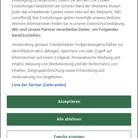
Einwilligung zu widerrufen, indem Sie auf den Link Cookie
Einstellungen bearbeiten am unteren Rand der Webseite klicken
Wir über uns
Mediadaten
Kontakt
Jobs
[oder das schwebende Symbol unten links auf der Webseite, falls
zutreffend]. Ihre Einstellungen gelten innerhalb unseres Website.
Datenschutz
Impressum
AGB Anzeigekunden
Weitere Informationen finden Sie in unserer Datenschutzerklärung.
AGB Website
Ehrenkodex
Politische Werbung
Wir und unsere Partner verarbeiten Daten, um Folgendes
bereitzustellen:
Verwendung genauer Standortdaten. Endgeräteeigenschaften zur
Weitere Angebote des Medienhauses Wimmer
Identifikation aktiv abfragen. Speichern von oder Zugriff auf
TV1
di-mog-i.at
OÖNow
Ischler Woche
Informationen auf einem Endgerät. Personalisierte Werbung und
Life Radio
OÖNachrichten
OÖN Immobilien
Inhalte, Messung von Werbeleistung und der Performance von
OÖN Karriere
OÖN Reise
Promenaden Galerien
Inhalten, Zielgruppenforschung sowie Entwicklung und
Regionaljobs
wasistlos.at
wirtrauern.at
Verbesserung von Angeboten.
Liste der Partner (Lieferanten)
Akzeptieren
Copyrights © 2026 Tips Zeitungs GmbH & Co KG
Alle ablehnen
developed by
11x11.net
Cookie Einstellungen bearbeiten
Zwecke anzeigen