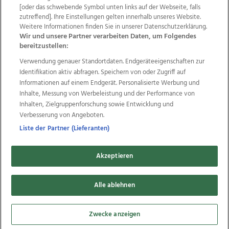
Wir über uns
Mediadaten
Kontakt
Jobs
[oder das schwebende Symbol unten links auf der Webseite, falls
zutreffend]. Ihre Einstellungen gelten innerhalb unseres Website.
Datenschutz
Impressum
AGB Anzeigekunden
Weitere Informationen finden Sie in unserer Datenschutzerklärung.
AGB Website
Ehrenkodex
Politische Werbung
Wir und unsere Partner verarbeiten Daten, um Folgendes
bereitzustellen:
Verwendung genauer Standortdaten. Endgeräteeigenschaften zur
Weitere Angebote des Medienhauses Wimmer
Identifikation aktiv abfragen. Speichern von oder Zugriff auf
TV1
di-mog-i.at
OÖNow
Ischler Woche
Informationen auf einem Endgerät. Personalisierte Werbung und
Life Radio
OÖNachrichten
OÖN Immobilien
Inhalte, Messung von Werbeleistung und der Performance von
OÖN Karriere
OÖN Reise
Promenaden Galerien
Inhalten, Zielgruppenforschung sowie Entwicklung und
Regionaljobs
wasistlos.at
wirtrauern.at
Verbesserung von Angeboten.
Liste der Partner (Lieferanten)
Akzeptieren
Copyrights © 2026 Tips Zeitungs GmbH & Co KG
Alle ablehnen
developed by
11x11.net
Cookie Einstellungen bearbeiten
Zwecke anzeigen