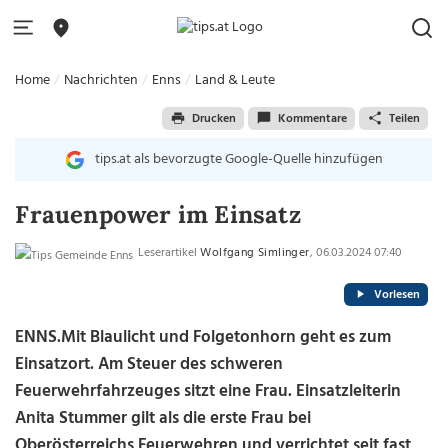
Home
Nachrichten
Enns
Land & Leute
Drucken
Kommentare
Teilen
tips.at als bevorzugte Google-Quelle hinzufügen
Frauenpower im Einsatz
Leserartikel
Wolfgang Simlinger
, 06.03.2024 07:40
Vorlesen
ENNS.
Mit Blaulicht und Folgetonhorn geht es zum
Einsatzort. Am Steuer des schweren
Feuerwehrfahrzeuges sitzt eine Frau. Einsatzleiterin
Anita Stummer gilt als die erste Frau bei
Oberösterreichs Feuerwehren und verrichtet seit fast