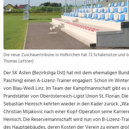
Die neue Zuschauertribüne in Hofkirchen hat 72 Schalensitze und bi
Thomas Lettner)
Der SK Asten (Bezirksliga Ost) hat mit dem ehemaligen Bunde
Pasching) einen A-Lizenz-Trainer engagiert. Schon im Wint
von Blau-Weiß Linz. Im Team der Kampfmannschaft gibt es 
Prandstätter von Oberösterreich-Ligist Union St. Florian. Di
Sebastian Heinisch kehrten wieder in den Kader zurück. „Was
Christian Mijakovic nach einer Kopf-Operation seine Karrie
Heinisch. Die Reservemannschaft wird nun von B-Lizenz-Train
des Hauptgebäudes, deren Kosten der Verein zu einem großen 