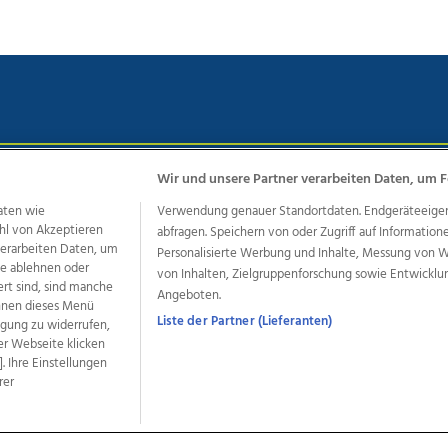
Wir und unsere Partner verarbeiten Daten, um F
chutz
Impressum
AGB Anzeigekunden
AGB Website
Eh
aten wie
Verwendung genauer Standortdaten. Endgeräteeigensc
hl von Akzeptieren
abfragen. Speichern von oder Zugriff auf Information
 verarbeiten Daten, um
Personalisierte Werbung und Inhalte, Messung von 
ere Angebote des Medienhauses Wimmer
le ablehnen oder
von Inhalten, Zielgruppenforschung sowie Entwickl
ert sind, sind manche
dio
OÖNachrichten
OÖN Immobilien
OÖN Karriere
OÖN 
Angeboten.
önnen dieses Menü
ionaljobs
wasistlos.at
wirtrauern.at
Liste der Partner (Lieferanten)
ligung zu widerrufen,
er Webseite klicken
. Ihre Einstellungen
rer
developed by
11x11.net