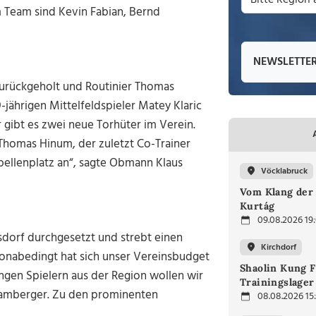
 Team sind Kevin Fabian, Bernd
NEWSLETTE
 zurückgeholt und Routinier Thomas
ährigen Mittelfeldspieler Matey Klaric
r gibt es zwei neue Torhüter im Verein.
 Thomas Hinum, der zuletzt Co-Trainer
bellenplatz an“, sagte Obmann Klaus
Vöcklabruck
Vom Klang der 
Kurtág
09.08.2026 19
tsdorf durchgesetzt und strebt einen
Kirchdorf
oronabedingt hat sich unser Vereinsbudget
Shaolin Kung F
ngen Spielern aus der Region wollen wir
Trainingslager
Bramberger. Zu den prominenten
08.08.2026 15