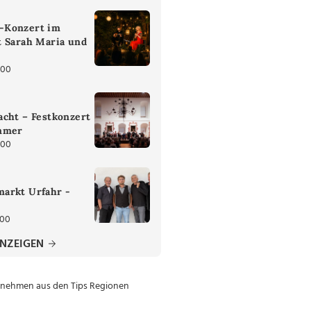
-Konzert im
t Sarah Maria und
:00
cht – Festkonzert
mmer
:00
arkt Urfahr -
:00
ANZEIGEN