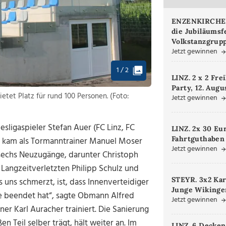
ENZENKIRCHEN.
die Jubiläumsf
Volkstanzgrupp
Jetzt gewinnen
1 / 2
LINZ. 2 x 2 Fre
Party, 12. Augu
etet Platz für rund 100 Personen. (Foto:
Jetzt gewinnen
sligaspieler Stefan Auer (FC Linz, FC
LINZ. 2x 30 Eu
Fahrtguthaben
er kam als Tormanntrainer Manuel Moser
Jetzt gewinnen
sechs Neuzugänge, darunter Christoph
e Langzeitverletzten Philipp Schulz und
STEYR. 3x2 Kar
 uns schmerzt, ist, dass Innenverteidiger
Junge Wikinger
re beendet hat“, sagte Obmann Alfred
Jetzt gewinnen
er Karl Auracher trainiert. Die Sanierung
Teil selber trägt, hält weiter an. Im
LINZ. 6 Decken