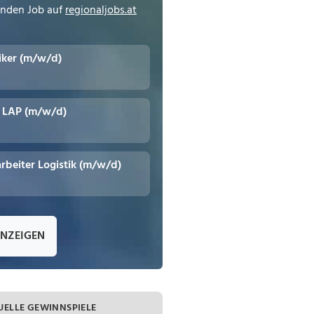
enden Job auf
regionaljobs.at
tiker (m/w/d)
t LAP (m/w/d)
rbeiter Logistik (m/w/d)
ANZEIGEN
UELLE GEWINNSPIELE