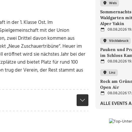
Wels
Sommernachts
Waldgarten mi
 in der 1. Klasse Ost. Im
Alper Yakin
08.08.2026 19
 Spielgemeinschaft mit der Union
ten, zwei Drittel davon kommen aus
Vöcklabruck
ekt „Neue Zuschauertribüne“. Heuer im
Pauken und Pra
ll eröffnet wird sie nächstes Jahr bei der
im Schloss Ka
08.08.2026 19
zplätze und bietet Platz für rund 100
on trug der Verein, der Rest stammt aus
Linz
Rock am Grünm
Open Air
08.08.2026 17
ALLE EVENTS 