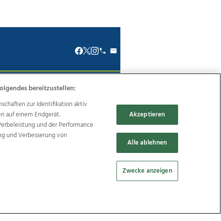
olgendes bereitzustellen:
renkodex
Politische Werbung
haften zur Identifikation aktiv
en auf einem Endgerät.
Akzeptieren
Werbeleistung und der Performance
ung und Verbesserung von
Alle ablehnen
Reise
Promenaden Galerien
Zwecke anzeigen
Cookie Einstellungen bearbeiten