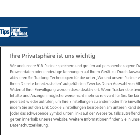
Ihre Privatsphäre ist uns wichtig
Wir über uns
Mediadaten
Kontakt
Jobs
Datens
Wir und unsere
918
-Partner speichern und greifen auf personenbezogene D
Browserdaten oder eindeutige Kennungen auf Ihrem Gerät zu. Durch Auswa
aktivieren Sie Tracking-Technologien für die unter „Wir und unsere Partner
Weit
Ihnen Dienste bereitzustellen“ aufgeführten Zwecke. Durch Auswahl von Al
Widerruf Ihrer Einwilligung werden diese deaktiviert. Wenn Tracker deaktivi
TV1
di-mog-i.at
OÖNow
Ischler Woche
Life Ra
Inhalte und Anzeigen möglicherweise nicht mehr so relevant für Sie. Sie k
Reg
jederzeit wieder aufrufen, um Ihre Einstellungen zu ändern oder Ihre Einwil
indem Sie auf den Link Cookie Einstellungen bearbeiten am unteren Rand d
[oder das schwebende Symbol unten links auf der Webseite, falls zutreffend]
gelten innerhalb unseres Website. Weitere Informationen finden Sie in unse
Datenschutzerklärung.
Copyrights © 2026 Tips Zeitungs GmbH & Co KG