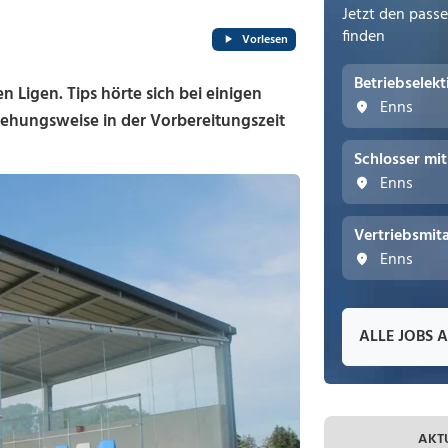
Jetzt den pass
finden
Vorlesen
Betriebselek
n Ligen. Tips hörte sich bei einigen
Enns
ziehungsweise in der Vorbereitungszeit
Schlosser mi
Enns
Vertriebsmita
Enns
ALLE JOBS 
AKT