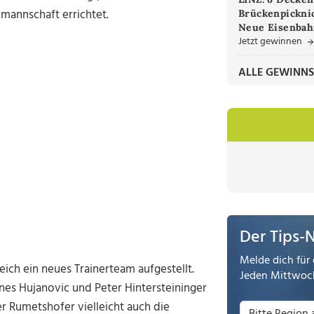
mannschaft errichtet.
Brückenpicknic
Neue Eisenbah
Jetzt gewinnen
ALLE GEWINNS
Der Tips-
Melde dich für 
ich ein neues Trainerteam aufgestellt.
Jeden Mittwoch
Anes Hujanovic und Peter Hintersteininger
r Rumetshofer vielleicht auch die