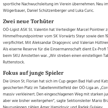
sportliche Nachwuchsleitung im Verein übernehmen. Neu im
Wögerbauer, Daniel Schützenberger und Luka Curic.
Zwei neue Torhüter
OÖ-Ligist ASK St. Valentin hat Verteidiger Marcel Pointner
Himmelfreundpointner vom SK Vorwärts Steyr sowie den 19-j
verpflichtet. Mit Aleksandar Dragojevic und Valerian Hüttne
Als eiserne Reserve für die Einsermannschaft dient Ex-Profi
beim SKU Amstetten war. „Wir streben einen einstelligen Ta
Ruttenstock.
Fokus auf junge Spieler
Die Union St. Florian hat sich im Cup gegen Bad Hall und Ka
gesicherten Platz im Tabellenmittelfeld der OÖ-Liga an. „C
massiv verkleinert. Den eingeschlagenen Weg mit starken ju
aber wie bisher weitergehen“, sagte Sektionsleiter Mario 
Neuzugängen zählen Amer Hamidovic und Radek Gulajev.