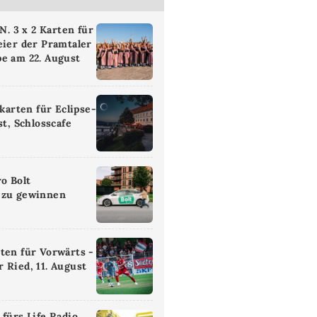
 3 x 2 Karten für
eier der Pramtaler
e am 22. August
ikarten für Eclipse-
st, Schlosscafe
ro Bolt
 zu gewinnen
ten für Vorwärts -
 Ried, 11. August
 fürs Life Radio