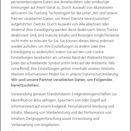
personenbezogene Daten wie Browserdaten oder eindeutige
Kennungen auf Ihrem Gerät zu. Durch Auswahl von Akzeptieren
aktivieren Sie Tracking-Technologien für die unter „Wir und unsere
Partner verarbeiten Daten, um Ihnen Dienste bereitzustellen“
aufgeführten Zwecke. Durch Auswahl von Alle ablehnen oder
Widerruf Ihrer Einwilligung werden diese deaktiviert. Wenn Tracker
deaktiviert sind, sind manche Inhalte und Anzeigen möglicherweise
nicht mehr so relevant für Sie. Sie können dieses Menü jederzeit
wieder aufrufen, um Ihre Einstellungen zu ändern oder Ihre
Einwilligung zu widerrufen, indem Sie auf den Link Cookie
Einstellungen bearbeiten am unteren Rand der Webseite klicken
Wir über uns
Mediadaten
Kontakt
Jobs
[oder das schwebende Symbol unten links auf der Webseite, falls
Datenschutz
Impressum
AGB Anzeigekunden
zutreffend]. Ihre Einstellungen gelten innerhalb unseres Website.
AGB Website
Ehrenkodex
Politische Werbung
Weitere Informationen finden Sie in unserer Datenschutzerklärung.
Wir und unsere Partner verarbeiten Daten, um Folgendes
bereitzustellen:
Weitere Angebote des Medienhauses Wimmer
Verwendung genauer Standortdaten. Endgeräteeigenschaften zur
Identifikation aktiv abfragen. Speichern von oder Zugriff auf
TV1
di-mog-i.at
OÖNow
Ischler Woche
Informationen auf einem Endgerät. Personalisierte Werbung und
Life Radio
OÖNachrichten
OÖN Immobilien
Inhalte, Messung von Werbeleistung und der Performance von
OÖN Karriere
OÖN Reise
Promenaden Galerien
Inhalten, Zielgruppenforschung sowie Entwicklung und
Regionaljobs
wasistlos.at
wirtrauern.at
Verbesserung von Angeboten.