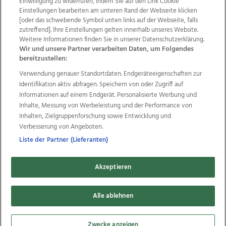
Einwilligung zu widerrufen, indem Sie auf den Link Cookie
Einstellungen bearbeiten am unteren Rand der Webseite klicken
Wir über uns
Mediadaten
Kontakt
Jobs
[oder das schwebende Symbol unten links auf der Webseite, falls
Datenschutz
Impressum
AGB Anzeigekunden
zutreffend]. Ihre Einstellungen gelten innerhalb unseres Website.
Weitere Informationen finden Sie in unserer Datenschutzerklärung.
AGB Website
Ehrenkodex
Politische Werbung
Wir und unsere Partner verarbeiten Daten, um Folgendes
bereitzustellen:
Verwendung genauer Standortdaten. Endgeräteeigenschaften zur
Weitere Angebote des Medienhauses Wimmer
Identifikation aktiv abfragen. Speichern von oder Zugriff auf
TV1
di-mog-i.at
OÖNow
Ischler Woche
Informationen auf einem Endgerät. Personalisierte Werbung und
Life Radio
OÖNachrichten
OÖN Immobilien
Inhalte, Messung von Werbeleistung und der Performance von
OÖN Karriere
OÖN Reise
Promenaden Galerien
Inhalten, Zielgruppenforschung sowie Entwicklung und
Regionaljobs
wasistlos.at
wirtrauern.at
Verbesserung von Angeboten.
Liste der Partner (Lieferanten)
Akzeptieren
Copyrights © 2026 Tips Zeitungs GmbH & Co KG
developed by
11x11.net
Alle ablehnen
Cookie Einstellungen bearbeiten
Zwecke anzeigen