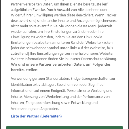
Partner verarbeiten Daten, um Ihnen Dienste bereitzustellen“
aufgeführten Zwecke. Durch Auswahl von Alle ablehnen oder
Widerruf Ihrer Einwilligung werden diese deaktiviert. Wenn Tracker
deaktiviert sind, sind manche Inhalte und Anzeigen möglicherweise
nicht mehr so relevant für Sie. Sie können dieses Menü jederzeit
wieder aufrufen, um Ihre Einstellungen zu ändern oder Ihre
Einwilligung zu widerrufen, indem Sie auf den Link Cookie
Einstellungen bearbeiten am unteren Rand der Webseite klicken
Wir über uns
Mediadaten
Kontakt
Jobs
[oder das schwebende Symbol unten links auf der Webseite, falls
zutreffend]. Ihre Einstellungen gelten innerhalb unseres Website.
Datenschutz
Impressum
AGB Anzeigekunden
Weitere Informationen finden Sie in unserer Datenschutzerklärung.
AGB Website
Ehrenkodex
Politische Werbung
Wir und unsere Partner verarbeiten Daten, um Folgendes
bereitzustellen:
Verwendung genauer Standortdaten. Endgeräteeigenschaften zur
Weitere Angebote des Medienhauses Wimmer
Identifikation aktiv abfragen. Speichern von oder Zugriff auf
TV1
di-mog-i.at
OÖNow
Ischler Woche
Informationen auf einem Endgerät. Personalisierte Werbung und
Life Radio
OÖNachrichten
OÖN Immobilien
Inhalte, Messung von Werbeleistung und der Performance von
OÖN Karriere
OÖN Reise
Promenaden Galerien
Inhalten, Zielgruppenforschung sowie Entwicklung und
Regionaljobs
wasistlos.at
wirtrauern.at
Verbesserung von Angeboten.
Liste der Partner (Lieferanten)