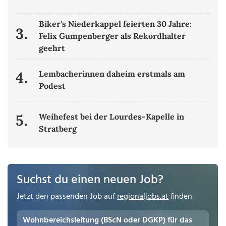
Biker's Niederkappel feierten 30 Jahre:
3.
Felix Gumpenberger als Rekordhalter
geehrt
4.
Lembacherinnen daheim erstmals am
Podest
5.
Weihefest bei der Lourdes-Kapelle in
Stratberg
Suchst du einen neuen Job?
Jetzt den passenden Job auf
regionaljobs.at
finden
Wohnbereichsleitung (BScN oder DGKP) für das