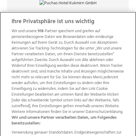
Ihre Privatsphäre ist uns wichtig
Wir und unsere
918
-Partner speichern und greifen auf
personenbezogene Daten wie Browserdaten oder eindeutige
Kennungen auf Ihrem Gerät zu. Durch Auswahl von Akzeptieren
aktivieren Sie Tracking-Technologien für die unter „Wir und unsere
Partner verarbeiten Daten, um Ihnen Dienste bereitzustellen“
aufgeführten Zwecke. Durch Auswahl von Alle ablehnen oder
Widerruf Ihrer Einwilligung werden diese deaktiviert. Wenn Tracker
deaktiviert sind, sind manche Inhalte und Anzeigen möglicherweise
nicht mehr so relevant für Sie. Sie können dieses Menü jederzeit
wieder aufrufen, um Ihre Einstellungen zu ändern oder Ihre
Einwilligung zu widerrufen, indem Sie auf den Link Cookie
Einstellungen bearbeiten am unteren Rand der Webseite klicken
Wir über uns
Mediadaten
Kontakt
Jobs
[oder das schwebende Symbol unten links auf der Webseite, falls
Datenschutz
Impressum
AGB Anzeigekunden
zutreffend]. Ihre Einstellungen gelten innerhalb unseres Website.
AGB Website
Ehrenkodex
Politische Werbung
Weitere Informationen finden Sie in unserer Datenschutzerklärung.
Wir und unsere Partner verarbeiten Daten, um Folgendes
bereitzustellen:
Weitere Angebote des Medienhauses Wimmer
Verwendung genauer Standortdaten. Endgeräteeigenschaften zur